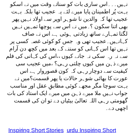
نہیں۔۔۔اس ساری بات کو سناتے وقت میں نے اسکو
بہت پُر اطمینان پایا میرے لئے یہ عجیب تھا بلکہ بہت
عجیب تھا کہ والدین نا شوہر اوپر سے اولاد نہیں پھر
بھی اتنا سکون ؟۔میں نے اس سے پوچھا تمہیں نہیں
لگتا تمہارے ساتھ زیادتی ہوئی ہے اس نے صاف
کہانہیں۔عجیب تھی وہ جس کو کوئی غصہ کسی پر
نہیں تھا اس کہانی کو سننے کے بعد میں کچھ دن آرام
سے نہ رہ سکی نہ جانے کیوں ،،اس کی کہانی کی فلم
میرے ذہن میں کیوں چلتی رہی؟ ،میں عجیب سی
کیفیت سے دوچار رہی کہ کون قصوروار ہے اس
عورت کا بھائی شوہر حالات یا پھر قسمت؟میں نے
بہت سوچا مگر مجھے کوئی مطابقِ عقل اور مناسب
جواب نہیں ملا میرے ذہن میں میرے ایک استاد کی بات
گھومتی رہی اللہ تعالیٰ بیٹیاں دے تو ان کی قسمت
اچھی دے۔
Inspiring Short Stories
urdu Inspiring Short