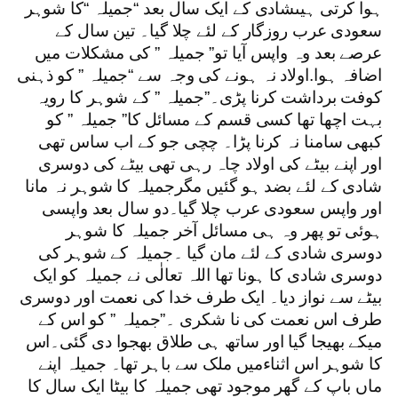
ہوا کرتی ہیںشادی کے ایک سال بعد “جمیلہ “کا شوہر
سعودی عرب روزگار کے لئے چلا گیا۔ تین سال کے
عرصے بعد وہ واپس آیا تو” جمیلہ ” کی مشکلات میں
اضافہ ہوا.اولاد نہ ہونے کی وجہ سے “جمیلہ ” کو ذہنی
کوفت برداشت کرنا پڑی۔”جمیلہ ” کے شوہر کا رویہ
بہت اچھا تھا کسی قسم کے مسائل کا” جمیلہ ” کو
کبھی سامنا نہ کرنا پڑا۔ چچی جو کے اب ساس تھی
اور اپنے بیٹے کی اولاد چاہ رہی تھی بیٹے کی دوسری
شادی کے لئے بضد ہو گئیں مگرجمیلہ کا شوہر نہ مانا
اور واپس سعودی عرب چلا گیا۔دو سال بعد واپسی
ہوئی تو پھر وہ ہی مسائل آخر جمیلہ کا شوہر
دوسری شادی کے لئے مان گیا ۔جمیلہ کے شوہر کی
دوسری شادی کا ہونا تھا اللہ تعالٰی نے جمیلہ کو ایک
بیٹے سے نواز دیا۔ ایک طرف خدا کی نعمت اور دوسری
طرف اس نعمت کی نا شکری ۔”جمیلہ ” کو اس کے
میکے بھیجا گیا اور ساتھ ہی طلاق بھجوا دی گئی۔اس
کا شوہر اس اثناءمیں ملک سے باہر تھا۔ جمیلہ اپنے
ماں باپ کے گھر موجود تھی جمیلہ کا بیٹا ایک سال کا