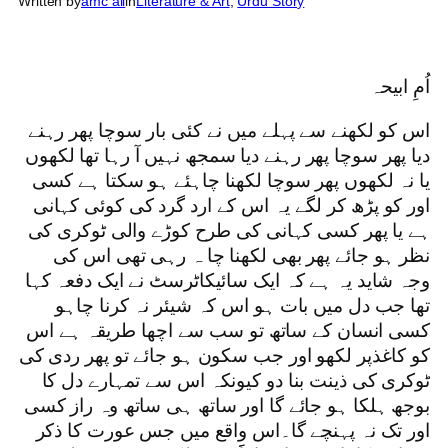
Written by
amc ali
in
Literature & Art
, 
Urdu Story
اُمِ ابیحہ
اس کو لکھنے سے پہلے میں نے کئی بار سوچا پھر رہنے
دیا پھر سوچا پھر رہنے دیا سمجھ نہیں آ رہا تھا لکھوں
یا نہ لکھوں پھر سوچا لکھنا چاہئے ہو سکتا ہے کسی
اور کو پڑھ کر لگے یہ اس کے ارد گرد کی کوئی کہانی
ہے یا پھر کسی کہانی کی طرح کوڑے والی ٹوکری کی
نظر ہو جائے پھر بھی لکھنا چا ہ رہی تھی اس کی
وجہ شاید یہ ہے کہ ایک سائیکاٹرسٹ نے ایک دفعہ کہا
تھا جب دل میں بات ہو اس کہ شیئر نہ کرنا چاہو
کسی انسان کے ساتھ تو سب سے اچھا طریقہ ہے اس
کو کاغذپر لکھو اور جب سکون ہو جائے تو پھر ردی کی
ٹوکری کی ذینت بنا دو کیونکہ اس سے تمہارے دل کا
بوجھ ہلکا ہو جائے گا اور ساتھ ہی ساتھ وہ راز کسی
اور تک نہ پہنچے گا۔اس واقع میں جس عورت کا ذکر