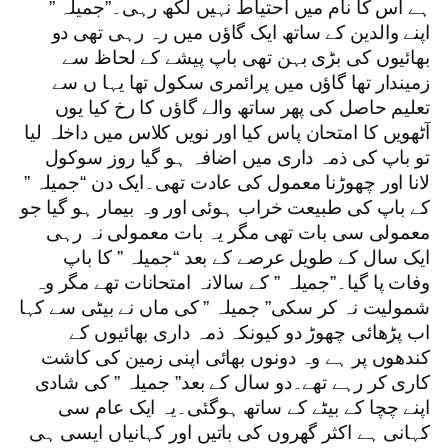
ہے اس کا نام میں احتیاطََ نہیں لکھ رہی۔”جمیلہ ”
اپنے والدین کے ساتھ ایک گاﺅں میں رہ رہی تھی دو
بھائیوں کی بڑی بہن تھی باپ پیشے کے لحاظ سے
زمیندار تھا گاﺅں میں پرائمری سکول تھا یہا ں سے
تعلیم حاصل کی پھر ساتھ والے گاﺅں کا رخ کیا یوں
آٹھویں کا امتحان پاس کیا اور نویں کلاس میں داخلہ لیا
تو باپ کی ذمہ داری میں اضافہ ہو گیا روز سوکول
لانا اور چھوڑنا معمول کی عادت تھی۔ایک دن “جمیلہ ”
کے باپ کی طبیعت خراب ہوئی اور وہ بیمار ہو گیا جو
معمولی سی بات تھی مگر یہ بات معمولی نہ رہی
ایک سال کے طویل عرصے کے بعد “جمیلہ ” کا باپ
وفات پا گیا۔”جمیلہ ” کے سالانہ امتحانات تھے مگر وہ
شمولیت نہ کر سکی” جمیلہ ” کی ماں نے بیٹی سے کہا
اب پڑھائی چھوڑ دو کیونکہ ذمہ داری بھائیوں کے
کندھوں پر ہے وہ دونوں بھائی اپنی زمین کی کاشت
کاری کر رہے تھے۔دو سال کے بعد” جمیلہ ” کی شادی
اپنے چچا کے بیٹے کے ساتھ ہوگئی۔یہ ایک عام سی
کہانی ہے اکثر گھروں کی باتیں اور کہانیاں ایسی ہی