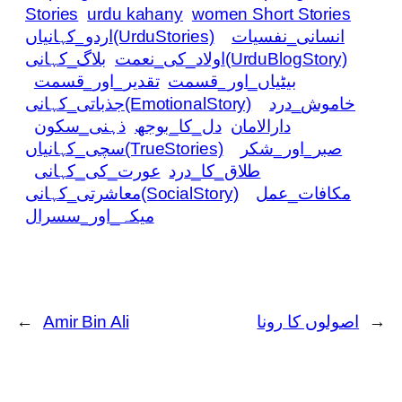
Stories
urdu kahany
women Short Stories
انسانی_نفسیات
اردو_کہانیاں(UrduStories)
بلاگ_کہانی(UrduBlogStory)
اولاد_کی_نعمت
بیٹیاں_اور_قسمت
تقدیر_اور_قسمت
خاموش_درد
جذباتی_کہانی(EmotionalStory)
دارالامان
دل_کا_بوجھ
ذہنی_سکون
صبر_اور_شکر
سچی_کہانیاں(TrueStories)
طلاق_کا_درد
عورت_کی_کہانی
مکافات_عمل
معاشرتی_کہانی(SocialStory)
میکہ_اور_سسرال
→
اصولوں کا رونا
Amir Bin Ali
←