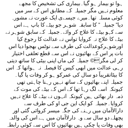
ہوا تو بیمار ہو گیا۔بیماری کی تشخیص کا مجھے
معلوم نہیں مگر جمیلہ کے مطابق اس کے سر میں
کوئی مسلہ تھا۔میرے جیسےی ایک عورت نے مشورہ
دیا” جمیلہ ” کا سابقہ شوہر جو بیٹے کا باپ ہے اس
سے کہو بیٹے کا علاج کر وائے۔جمیلہ کے سابق شوہر نے
بیٹے کا علاج نہ کروایا تواس نے عدالت کا رجوع کیا
اورشوہرکوعدالت کی طرف سے نوٹس بھجوا دیا اس
بات پر اس کے بھائیوں نے اس سے قطع تعلقی اختیار
کر لی مگر© جمیلہ کی ماں اپنی بیٹی کا ساتھ دیتی
رہی عدالت میں ابھی کیس کا فیصلہ نہ ہواتھا کہ اس
کا بیٹاتقریباََ دو سال کی عمرکو ہو کر وفات پا گیا۔
جمیلہ اپنے بھائیوں کے ساتھ نہیں رہنا چاہتی تھی
کیونکہ اسے لگ رہا تھا کے اس کے بیٹے کی موت کے
ذمہ دار بھائی ہیں کیونکہ انہوں نے بیٹے کا علاج نہیں
کروایا۔جمیلہ کو ایک این جی او کی طرف سے
دارالاآمان میں رہنے کی جگہ میسر کروائی گئی اور
پچھلے دو سال سے وہ دارلاآمان میں ہے اس کی والدہ
بھی وفات پا چکی ہیں بھائیوں کا اس سے کوئی رابطہ