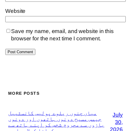
Website
Save my name, email, and website in this
browser for the next time I comment.
MORE POSTS
میاں چنوں ریلوے پولیس کانسٹیبل
July
جیمس مسیح دونوں ہاتھوں اور دونوں
30,
بازوں سے محروم شخص کو اپنے ہاتھ سے
2026
کھانا کھلا رہا ہے