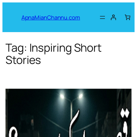
Skip
to
ApnaMianChannu.com
content
Tag:
Inspiring Short
Stories