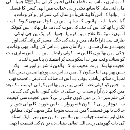
کے بھائیوں نے اس سے قطع تعلقی اختیار کر لی مگر© جمیلہ کی
ماں اپنی بیٹی کا ساتھ دیتی رہی عدالت میں ابھی کیس کا فیصلہ
نہ ہواتھا کہ اس کا بیٹاتقریباََ دو سال کی عمرکو ہو کر وفات پا
گیا۔جمیلہ اپنے بھائیوں کے ساتھ نہیں رہنا چاہتی تھی کیونکہ اسے
لگ رہا تھا کے اس کے بیٹے کی موت کے ذمہ دار بھائی ہیں کیونکہ
انہوں نے بیٹے کا علاج نہیں کروایا۔جمیلہ کو ایک این جی او کی
طرف سے دارالاآمان میں رہنے کی جگہ میسر کروائی گئی اور
پچھلے دو سال سے وہ دارلاآمان میں ہے اس کی والدہ بھی وفات پا
چکی ہیں بھائیوں کا اس سے کوئی رابطہ نہیں۔۔۔اس ساری بات
کو سناتے وقت میں نے اسکو بہت پُر اطمینان پایا میرے لئے یہ
عجیب تھا بلکہ بہت عجیب تھا کہ والدین نا شوہر اوپر سے اولاد
نہیں پھر بھی اتنا سکون ؟۔میں نے اس سے پوچھا تمہیں نہیں لگتا
تمہارے ساتھ زیادتی ہوئی ہے اس نے صاف کہانہیں۔عجیب تھی
وہ جس کو کوئی غصہ کسی پر نہیں تھا اس کہانی کو سننے کے بعد
میں کچھ دن آرام سے نہ رہ سکی نہ جانے کیوں ،،اس کی کہانی
کی فلم میرے ذہن میں کیوں چلتی رہی؟ ،میں عجیب سی کیفیت
سے دوچار رہی کہ کون قصوروار ہے اس عورت کا بھائی شوہر
حالات یا پھر قسمت؟میں نے بہت سوچا مگر مجھے کوئی مطابقِ
عقل اور مناسب جواب نہیں ملا میرے ذہن میں میرے ایک استاد
کی بات گھومتی رہی اللہ تعالیٰ بیٹیاں دے تو ان کی قسمت اچھی
دے۔