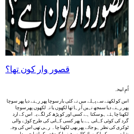
قصور وار کون تھا؟
اُمِ ابیحہ
اس کو لکھنے سے پہلے میں نے کئی بار سوچا پھر رہنے دیا پھر سوچا
پھر رہنے دیا سمجھ نہیں آ رہا تھا لکھوں یا نہ لکھوں پھر سوچا
لکھنا چاہئے ہو سکتا ہے کسی اور کو پڑھ کر لگے یہ اس کے ارد
گرد کی کوئی کہانی ہے یا پھر کسی کہانی کی طرح کوڑے والی
ٹوکری کی نظر ہو جائے پھر بھی لکھنا چا ہ رہی تھی اس کی وجہ
شاید یہ ہے کہ ایک سائیکاٹرسٹ نے ایک دفعہ کہا تھا جب دل میں