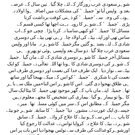
شوہر سعودی عرب روزگار کے لئے چلا گیا۔ تین سال کے عرصے
بعد وہ واپس آیا تو” جمیلہ ” کی مشکلات میں اضافہ ہوا.اولاد نہ
ہونے کی وجہ سے “جمیلہ ” کو ذہنی کوفت برداشت کرنا
پڑی۔”جمیلہ ” کے شوہر کا رویہ بہت اچھا تھا کسی قسم کے
مسائل کا” جمیلہ ” کو کبھی سامنا نہ کرنا پڑا۔ چچی جو کے اب
ساس تھی اور اپنے بیٹے کی اولاد چاہ رہی تھی بیٹے کی دوسری
شادی کے لئے بضد ہو گئیں مگرجمیلہ کا شوہر نہ مانا اور واپس
سعودی عرب چلا گیا۔دو سال بعد واپسی ہوئی تو پھر وہ ہی
مسائل آخر جمیلہ کا شوہر دوسری شادی کے لئے مان گیا ۔جمیلہ
کے شوہر کی دوسری شادی کا ہونا تھا اللہ تعالٰی نے جمیلہ کو ایک
بیٹے سے نواز دیا۔ ایک طرف خدا کی نعمت اور دوسری طرف اس
نعمت کی نا شکری ۔”جمیلہ ” کو اس کے میکے بھیجا گیا اور ساتھ
ہی طلاق بھجوا دی گئی۔اس کا شوہر اس اثناءمیں ملک سے باہر
تھا۔ جمیلہ اپنے ماں باپ کے گھر موجود تھی جمیلہ کا بیٹا ایک سال
کا ہوا تو بیمار ہو گیا۔بیماری کی تشخیص کا مجھے معلوم نہیں
مگر جمیلہ کے مطابق اس کے سر میں کوئی مسلہ تھا۔میرے
جیسےی ایک عورت نے مشورہ دیا” جمیلہ ” کا سابقہ شوہر جو بیٹے
کا باپ ہے اس سے کہو بیٹے کا علاج کر وائے۔جمیلہ کے سابق
شوہر نے بیٹے کا علاج نہ کروایا تواس نے عدالت کا رجوع کیا
اورشوہرکوعدالت کی طرف سے نوٹس بھجوا دیا اس بات پر اس