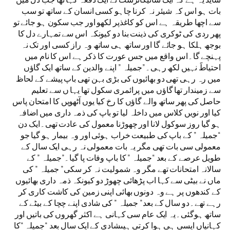
بات ہو اس کہ شیئر نہ کرنا چاہو کسی انسان کے ساتھ تو سب
سے اچھا طریقہ ہے اس کو کاغذپر لکھو اور جب سکون ہو جائے تو
پھر ردی کی ٹوکری کی ذینت بنا دو کیونکہ اس سے تمہارے دل کا
بوجھ ہلکا ہو جائے گا اور ساتھ ہی ساتھ وہ راز کسی اور تک نہ
پہنچے گا۔اس واقع میں جس عورت کا ذکر ہے اس کا نام میں
احتیاطََ نہیں لکھ رہی۔”جمیلہ ” اپنے والدین کے ساتھ ایک گاﺅں
میں رہ رہی تھی دو بھائیوں کی بڑی بہن تھی باپ پیشے کے لحاظ
سے زمیندار تھا گاﺅں میں پرائمری سکول تھا یہا ں سے تعلیم
حاصل کی پھر ساتھ والے گاﺅں کا رخ کیا یوں آٹھویں کا امتحان پاس
کیا اور نویں کلاس میں داخلہ لیا تو باپ کی ذمہ داری میں اضافہ
ہو گیا روز سوکول لانا اور چھوڑنا معمول کی عادت تھی۔ایک دن
“جمیلہ ” کے باپ کی طبیعت خراب ہوئی اور وہ بیمار ہو گیا جو
معمولی سی بات تھی مگر یہ بات معمولی نہ رہی ایک سال کے
طویل عرصے کے بعد “جمیلہ ” کا باپ وفات پا گیا۔”جمیلہ ” کے
سالانہ امتحانات تھے مگر وہ شمولیت نہ کر سکی” جمیلہ ” کی
ماں نے بیٹی سے کہا اب پڑھائی چھوڑ دو کیونکہ ذمہ داری بھائیوں
کے کندھوں پر ہے وہ دونوں بھائی اپنی زمین کی کاشت کاری کر
رہے تھے۔دو سال کے بعد” جمیلہ ” کی شادی اپنے چچا کے بیٹے کے
ساتھ ہوگئی۔یہ ایک عام سی کہانی ہے اکثر گھروں کی باتیں اور
کہانیاں ایسی ہی ہوا کرتی ہیںشادی کے ایک سال بعد “جمیلہ “کا