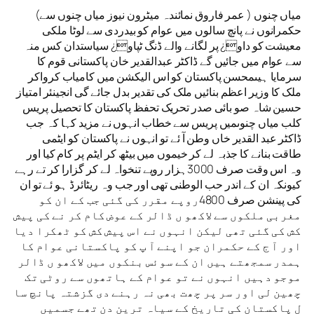
میاں چنوں ( عمر فاروق نمائندہ میٹرون نیوز میاں چنوں سے)
حکمرانوں نے پانچ سالوں میں عوام کو بیدردی سے لوٹا ملکی
معیشت کو داو¿ پر لگانے والے ڈنگ ٹپاو¿ سیاستدان کس منہ
سے عوام میں جائیں گے ڈاکٹر عبدالقدیر خان پاکستانی قوم کا
سرمایا ہیںمحسن پاکستان کو اس الیکشن میں کامیاب کرواکر
ملک کا وزیر اعظم بنائیں ملک کی تقدیر بدل جائے گی انجینئر امتیاز
حسین شاہ صو بائی صدر تحریک تحفظ پاکستان کا تحصیل پریس
کلب میاں چنوںمیں پریس سے خطاب انہوں نے مزید کہا کہ جب
ڈاکٹر عبد القدیر خاں وطن آ ئے تو انہوں نے پاکستان کو ایٹمی
طاقت بنانے کا جذبہ لے کر خیموں میں بیٹھ کر ایٹم پر کام کیا اور
وہ اس وقت صرف 3000ہزار روپے تنخواہ لے کر گزارا کر تے رہے
کیونکہ ان کے اندر حب الوطنی تھی اور جب وہ ریٹائرڈ ہو ئے تو ان
کی پینشن صرف 4800روپے مقرر کی گئی جب کے ان کو
مغربی ملکوں سے لاکھو ں ڈالر کے عوض کام کر نے کی پیش
کش کی گئی تھی لیکن انہوں نے اس پیش کش کو ٹھکرا دیا
اور آ ج کے حکمران جو اپنے آ پ کو پاکستانی عوام کا
ہمدر سمجھتے ہیں ان کے سوئس بنکوں میں لاکھو ں ڈالر
موجو دہیں انہوں نے تو عوام کے ہاتھوں سے روٹی تک
چھین لی اور سر پر چھت بھی نہ رہنے دی گزشتہ پانچ سا
ل پاکستان کی تاریخ کے سیاہ ترین دن تھے جسمیں