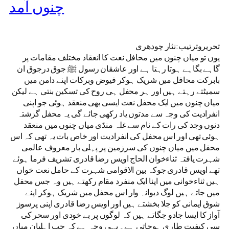
چنوں آمد
تحریروترتیب:نثار چودھری
یوں تو میاں چنوں میں محافل نعت کا انعقاد مختلف مقامات پر
گاہے بگاہے ہوتا رہتا ہے اور عاشقان رسول ﷺ جوق درجوق ان
بابرکت محافل میں شریک ہوکر فیوض وبرکات اپنے دامن میں
سمیٹتے رہتے ہیں اور ہر محفل ہی روح کی تسکین بنتی ہے لیکن
میاں چنوں میں ایک محفل نعت ایسی بھی منعقد ہوئی جو اپنی
انفرادیت کی وجہ سے مدتوں یاد رکھی جائے گی یہ محفل گزشتہ
دنوں وجد کی رات کے نام سے غلہ منڈی میاں چنوں میں منعقد
ہوئی تھی اور اس محفل کی انفرادیت اور خاص بات یہ تھی کہ اس
محفل میں میاں چنوں کی سرزمین پر پہلی بار معروف عالمی
شہرت یافتہ ثناءخوان الحاج اویس رضا قادری تشریف فرما ہوئے
تھے اویس قادری جوکہ بین الاقوامی شہرت کے حامل نعت خواں
ہیں ثناءخوانی میں اپنا ایک منفرد مقام رکھتے ہیں وہ جس محفل
میں جاتے ہیں لوگ دیوانہ وار اس محفل میں شریک ہوکر اپنے
شوق ایمانی کو جلا بخشتے ہیں اور اویس رضا قادری اپنی پرسوز
آواز کا ایسا جادو جگاتے ہیں کہ لوگوں پر بے خودی اور سحر کی
سی کیفیت طاری ہوجاتی ہے۔ یہی وجہ ہے کہ جب اہلیان میاں