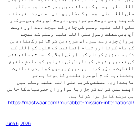
اللہ علیہ وسلم کے زمانے میں بھی تھے اور سرکار
صلی اللہ علیہ وسلم کے ظاہری دنیا سے پردہ فرمانے
کے بعد بھی دوست موجودہیں۔دوست اس وقت بھی سرکار
صلی اللہ علیہ وسلم کی چادر کے نیچے تھے اور دوست
آج بھی شفقتِ رسول صلی اللہ علیہ وسلم کے نیچے
پروان چڑھ رہے ہیں۔اس طرح دین کو قائم رکھنا،دین
کو عام کرنا اور تمام انسانیت کے قلوب کو اللہ کے
ذکر سے مزیّن کرنا، کردار کی اصلاح کے ساتھ ساتھ نفس
کی تعمیر و ترقی کرنا،دل کی دنیاؤں کو علومِ مافوق
الفطرت سے پُر کرنا ،بے چین روحوں کو ابدی تمانیت
بخشنا،یہ کام اُس مردِ قلندر کاہوتا ہے جو
تابعداریء مصطفی کریم صلی اللہ علیہ وسلم میں
اپنے مشن کو لے کر چل رہا ہواور ان خصوصیات کا حامل
ہی مرشدِ کامل ہوا کرتا ہے۔
https://mastwaar.com/muhabbat-mission-international/
June 6, 2026