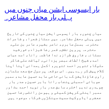
بار ایسوسی ایشن میاں چنوں میں
پہلی بار محفل مشاعرہ
میاں چنوں، بار ایسوسی ایشن میاں چنوں کی تاریخ
میں پہلی محفل مشاعرہ میں ممتاز شعراء و شاعرات
محترمہ بسمل صابری، ناصر بشیر، عامر بن علی،
محترمہ پروین نقش، قمر رضا شہزاد، خورشید
مستانہ، فاروق طراز، ندا فاطمہ رانا، اسد عباس
اسد، شیخ الطاف مبصر یزدانی، لیاقت علی شاکر
ملوکا، تنویر احمد تنویر، اکمل ہمدانی اپنا اپنا
کلام پیش کر رہے ہیں۔ اس موقعہ پر سول جج سعد سلمان،
راوی فاؤنڈیشن کے بانی حاجی عابد حسین عابد، ممبر
صوبائی اسمبلی پنجاب رانا بابر حسین، صدر بار
چوہدری ندیم اختر، سابق صدر بار نوید احمد بٹ اور
ممبر اینٹی کرپشن کمیٹی و ہیومن رائٹس رضا حسین
جعفری ایڈووکیٹ سمیت سینکڑوں شرکاء موجود ہیں