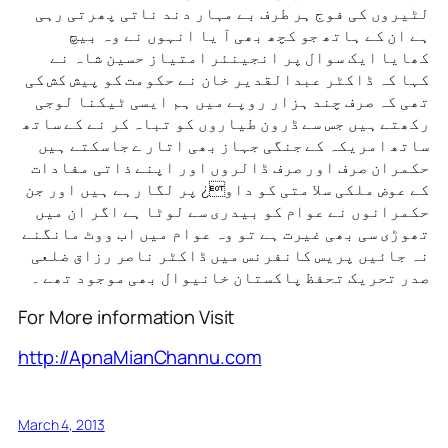
لٹیروں کی فوج ہر طرف بے مہار دند ناتی پھرتی رہی
ہے ان کے ہاتھ جو کچھ بھی آ یا انہوں نے وہ بیچ
کھایا ایک سوال پر انجینئر امتیاز حسین شاہ نے
کہا کہ ڈاکٹر عبدالقدیر خان نے حکومت کو پیش کش کی
تھی کہ صرف چند ہزار روپے میں ہم ایسی ٹیکنا لوجی
رکھتے ہیں جس سے ڈرون طیاروں کو تباہ کر نے کے ساتھ
ساتھ امریکہ کے جنگی جہاز بھی اتار ے جاسکتے ہیں
حکمران صرف اور صرف ڈالروں اور اپنے ذاتی مفادات
کے عوض ملکی سلا متی کو داو¿ پر لگا رہے ہیں اور جن
حکمرانوں نے عوام کو بیدری سے لوٹا ہے اگر ان میں
تھوڑی سی بھی غیرت ہے تو وہ عوام میں اب ووٹ مانگنے
نہ جائیں پریس کانفرنس میں ڈاکٹر ناصر رزاق ضلعی
صدر تحریک تحفظ پاکستان خانیوال بھی موجود تھے ۔
For More information Visit
http://ApnaMianChannu.com
March 4, 2013