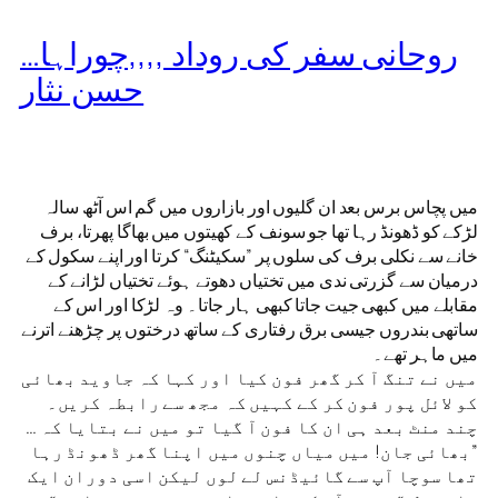
روحانی سفر کی روداد ,,,,چوراہا…
حسن نثار
میں پچاس برس بعد ان گلیوں اور بازاروں میں گم اس آٹھ سالہ
لڑکے کو ڈھونڈ رہا تھا جو سونف کے کھیتوں میں بھاگا پھرتا، برف
خانے سے نکلی برف کی سلوں پر ”سکیٹنگ“ کرتا اور اپنے سکول کے
درمیان سے گزرتی ندی میں تختیاں دھوتے ہوئے تختیاں لڑانے کے
مقابلے میں کبھی جیت جاتا کبھی ہار جاتا۔ وہ لڑکا اور اس کے
ساتھی بندروں جیسی برق رفتاری کے ساتھ درختوں پر چڑھنے اترنے
میں ماہر تھے۔
میں نے تنگ آ کر گھر فون کیا اور کہا کہ جاوید بھائی
کو لائل پور فون کر کے کہیں کہ مجھ سے رابطہ کریں۔
چند منٹ بعد ہی ان کا فون آ گیا تو میں نے بتایا کہ …
”بھائی جان! میں میاں چنوں میں اپنا گھر ڈھونڈ رہا
تھا سوچا آپ سے گائیڈنس لے لوں لیکن اسی دوران ایک