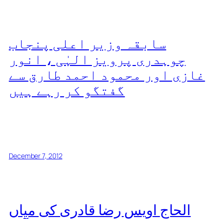
سابقہ وزیر اعلی پنجاب
چوہدری پرویز الہٰی ، انور
غازی اور محمود احمد طارق سے
گفتگو کر رہے ہیں
December 7, 2012
الحاج اویس رضا قادری کی میاں