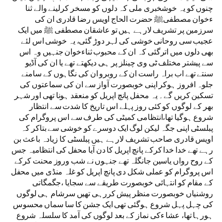
چنوں کو یہ خوشخبری ملی کہ دلوں کو مسخر کرلینے والے ثنا
ءخوان مصطفیﷺ حضرت الحاج اویس رضا قادری ان کی
سرزمین پر تشریف لارہے ہیں تو عاشقان مصطفی ﷺ میں ایک
عجیب سی روحانی خوشی کی لہر دوڑ گئی، یہ خوشی اس لئے
بھی دلوں میں اترگئی کہ ان کے محبوب ثناءخوان جنہیں وہ اس
سے پیشتر مختلف ٹی وی چینلز پر ہی دیکھتے تھے یا ان کی آڈیو
سنتے تھے اب براہ راست ان کے روبرو ان کی نگاہوں کے سامنے
جلوہ افروز ہوکر اپنی خوبصورت آواز سے ان کی سماعتوں کی
تسکین کریں گے۔ یہ محفل پانچ اپریل کو منعقد ہونا تھی اور شہر
بھر کے لوگوں کو کئی روز پہلے اس تاریخ کا شدت سے انتظار
شروع ہوگیا تھا،انتظامی کمیٹی کی طرف سے اس پروگرام کی
پبلسٹی اپنی جگہ لیکن لوگ ایک دوسرے کو خوشی سے بتاکر کہ
اویس قادری صاحب تشریف لارہے ہیں پبلسٹی کا زیادہ باعث بن
رہے تھے خدا خدا کرکے پانچ اپریل کا دن آیا محفل کی انتظامیہ جس
کے روح رواں یاسین جانگلہ تھے جنہوں نے شب وروز محنت کرکے
اس پروگرام کو عملی شکل دی پانچ اپریل کو غلہ منڈی میں محفل
کے مقام کو انتہائی خوبصورت طریقے سے سجایا ،جگمگاتی
روشنیاں خوبصورت منظر پیش کررہی تھیں سرشام ہی لوگوں
کی چہل پہل شروع ہوگئی تھی ایک جشن کا سا سماں محسوس
ہورہا تھا، عشا ءکی نماز کے بعد لوگوں کی آمد کا سلسلہ شروع