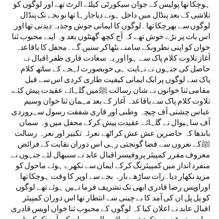
ہوچکا تھا پولیس کے جوان سیکورٹی کیلئے الرٹ تھے اور لوگوں کو
تلاشی کے بعد پنڈال میں داخل ہونے دیاجارہا تھا نو بجے تک پنڈال
لوگوں سے بھرچکا تھا۔لوگوں کا ایمانی جوش وجذبہ دیدنی تھا اور
اس بات پر بڑے خوش تھے کہ آج کچھ گھنٹوں بعد وہ اپنے محبوب ثنا
خوان کو اپنی نظروںکے سامنے بٹھاکر سنیں گے۔محفل کا باقاعدہ
آغاز تلاوت کلام پاک سے ہوا اور یہ سعادت قاری ظفر اقبال نے
حاصل کی جنہوں نے نہایت ہی خوبصورت لہجے کے ساتھ کلام
پاک سے لوگوں پر ایک ایمانی کیفیت طاری کردی اس سے قبل
مقامی ثنا خوانوں نے شان رسالت ﷺمیں گلہائے عقیدت پیش کئے،
تلاوت کلام پاک سے باقاعدہ آغاز کے بعد مہمان ثنا خوان وسیم
عباس چشتی آف چیچہ وطنی اور قاری شفقت رسول سہروردی
آف ساہیوال نے گلہائے عقیدت پیش کرکے محفل میں وہ سماں
باندھا کہ حاضرین عش عش کر اٹھے نعرئہ تکبیر اور نعرہ رسالت
ﷺکے نعروں سے فضا گونجتی رہی اس دوران نقابت کے فرائض
معروف مقرر کمپیئر پروفیسر اقبال عابد نے سنبھال لئے جنہوں نے
منفرد انداز میں کمپیئرنگ کرکے ایمان سے نکھرے ہوئے ماحول کو
مزید نکھار دیا۔رات ساڑھے بارہ بجے سے اوپر کا وقت ہوچکا تھا
اوراویس رضا قادری ابھی تک تشریف فرما نہیں ہوئے تھے لوگوں
کو پل پل ان کی آمد کا بے چینی سے انتطار تھا اس دوران کمپیئر
اقبال عابد نے اعلان کیا کہ لوگوں کے محبوب ثنا خواں اویس قادری