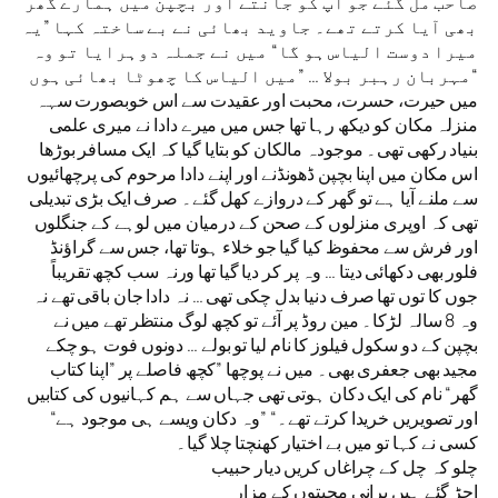
صاحب مل گئے جو آپ کو جانتے اور بچپن میں ہمارے گھر
بھی آیا کرتے تھے۔ جاوید بھائی نے بے ساختہ کہا ”یہ
میرا دوست الیاس ہو گا“ میں نے جملہ دوہرایا تو وہ
مہربان رہبر بولا … ”میں الیاس کا چھوٹا بھائی ہوں“
میں حیرت، حسرت، محبت اور عقیدت سے اس خوبصورت سہہ
منزلہ مکان کو دیکھ رہا تھا جس میں میرے دادا نے میری علمی
بنیاد رکھی تھی۔ موجودہ مالکان کو بتایا گیا کہ ایک مسافر بوڑھا
اس مکان میں اپنا بچپن ڈھونڈنے اور اپنے دادا مرحوم کی پرچھائیوں
سے ملنے آیا ہے تو گھر کے دروازے کھل گئے۔ صرف ایک بڑی تبدیلی
تھی کہ اوپری منزلوں کے صحن کے درمیان میں لوہے کے جنگلوں
اور فرش سے محفوظ کیا گیا جو خلاء ہوتا تھا، جس سے گراؤنڈ
فلور بھی دکھائی دیتا … وہ پر کر دیا گیا تھا ورنہ سب کچھ تقریباً
جوں کا توں تھا صرف دنیا بدل چکی تھی … نہ دادا جان باقی تھے نہ
وہ 8 سالہ لڑکا۔ مین روڈ پر آئے تو کچھ لوگ منتظر تھے میں نے
بچپن کے دو سکول فیلوز کا نام لیا تو بولے … دونوں فوت ہو چکے
مجید بھی جعفری بھی۔ میں نے پوچھا ”کچھ فاصلے پر ”اپنا کتاب
گھر“ نام کی ایک دکان ہوتی تھی جہاں سے ہم کہانیوں کی کتابیں
اور تصویریں خریدا کرتے تھے۔“ ”وہ دکان ویسے ہی موجود ہے“
کسی نے کہا تو میں بے اختیار کھنچتا چلا گیا۔
چلو کہ چل کے چراغاں کریں دیار حبیب
اجڑ گئے ہیں پرانی محبتوں کے مزار