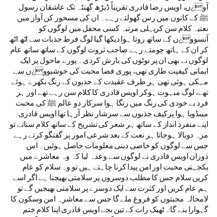
آو¿ں، اویس رضا قادری تقریباً ڈیڑھ گھنٹہ تک عاشقان رسول
ﷺ کے کانوں میں رس گھولتے رہے۔ ان کی مسحور کن آواز میں
نعتیہ کلام سن کرپہلی مرتبہ کسی محفل میں لوگوں کو
آنسوو¿ں کے ساتھ روتا ہوا دیکھا گیا لوگ فرط جذبات سے اٹھ اٹھ
کر ان کے ہاتھ چومتے رہے صاحب ثروت لوگوں کے ساتھ ساتھ عام
لوگوں نے بھی ان پر نوٹوں کی بارش کردی۔ پورے ماحول پر ایک
ایمانی کیفیت طاری تھی، پوری فضا محبت کی خوشبوو¿ں سے
مہکی ہوئی تھی ہر طرف عقیدت کے جذبوں کے رنگ بکھرے ہوئے
تھے، لوگ مبہوت ہوکر اویس قادری کا کلام سن رہے تھے اور ہر
فرد بے خودی کی رنگ میں رنگا ہوا سرکار دو عالم ﷺ کی محبت
میںڈوبا ہوا پرکیف جذبوں سے سرشار نظر آرہا تھا اویس قادری
اپنے منفرد انداز کے ساتھ ہر شعر کی تشریح کے ساتھ کلام سناتے تو
مزہ دوبالا ہوجاتا ہر نعت کے بعد شرعی امور پر گفتگو کرتے رہے
جس سے لوگوں کو خاصی دینی معلومات حاصل ہوئیں۔ اس
دوران اویس قادری نے لوگوں سے وعدہ لیا کہ وہ معاشرے میں
یکجہتی محبت اور امن پیدا کرنا چاہتے ہیں تو وہ سلام کو عام
کریں سلام جس کا مطلب دوسروں پر سلامتی بھیجنا ہے اگر اسے
ہم عام کریں اور کثرت سے ایک دوسرے پر سلامتی بھیجیں گے تو
لامحالہ محبتوں کو فروغ ملے گا جس سے معاشرہ امن وسکون کا
گہوارا بنے گا۔ ٹھیک رات کے تین بجے اویس قادری اپنا کلام ختم