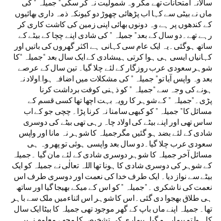
سالانہ امتحانات تھے مگر وہ شمولیت نہ کر سکی” جمیلہ ” کی
ماں نے بیٹی سے کہا اب پڑھائی چھوڑ دو کیونکہ ذمہ داری بھائیوں
کے کندھوں پر ہے وہ دونوں بھائی اپنی زمین کی کاشت کاری کر
رہے تھے۔دو سال کے بعد” جمیلہ ” کی شادی اپنے چچا کے بیٹے کے
ساتھ ہوگئی۔یہ ایک عام سی کہانی ہے اکثر گھروں کی باتیں اور
کہانیاں ایسی ہی ہوا کرتی ہیںشادی کے ایک سال بعد “جمیلہ “کا
شوہر سعودی عرب روزگار کے لئے چلا گیا۔ تین سال کے عرصے
بعد وہ واپس آیا تو” جمیلہ ” کی مشکلات میں اضافہ ہوا.اولاد نہ
ہونے کی وجہ سے “جمیلہ ” کو ذہنی کوفت برداشت کرنا
پڑی۔”جمیلہ ” کے شوہر کا رویہ بہت اچھا تھا کسی قسم کے
مسائل کا” جمیلہ ” کو کبھی سامنا نہ کرنا پڑا۔ چچی جو کے اب
ساس تھی اور اپنے بیٹے کی اولاد چاہ رہی تھی بیٹے کی دوسری
شادی کے لئے بضد ہو گئیں مگرجمیلہ کا شوہر نہ مانا اور واپس
سعودی عرب چلا گیا۔دو سال بعد واپسی ہوئی تو پھر وہ ہی
مسائل آخر جمیلہ کا شوہر دوسری شادی کے لئے مان گیا ۔جمیلہ
کے شوہر کی دوسری شادی کا ہونا تھا اللہ تعالٰی نے جمیلہ کو ایک
بیٹے سے نواز دیا۔ ایک طرف خدا کی نعمت اور دوسری طرف اس
نعمت کی نا شکری ۔”جمیلہ ” کو اس کے میکے بھیجا گیا اور ساتھ
ہی طلاق بھجوا دی گئی۔اس کا شوہر اس اثناءمیں ملک سے باہر
تھا۔ جمیلہ اپنے ماں باپ کے گھر موجود تھی جمیلہ کا بیٹا ایک سال
کا ہوا تو بیمار ہو گیا۔بیماری کی تشخیص کا مجھے معلوم نہیں