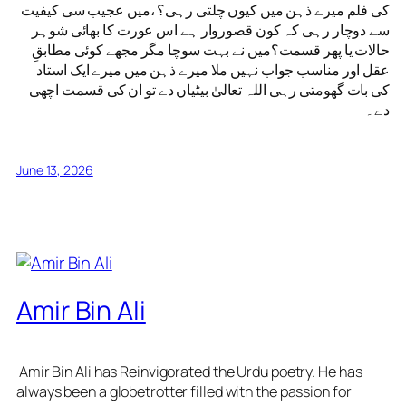
کی فلم میرے ذہن میں کیوں چلتی رہی؟ ،میں عجیب سی کیفیت
سے دوچار رہی کہ کون قصوروار ہے اس عورت کا بھائی شوہر
حالات یا پھر قسمت؟میں نے بہت سوچا مگر مجھے کوئی مطابقِ
عقل اور مناسب جواب نہیں ملا میرے ذہن میں میرے ایک استاد
کی بات گھومتی رہی اللہ تعالیٰ بیٹیاں دے تو ان کی قسمت اچھی
دے۔
June 13, 2026
Amir Bin Ali
Amir Bin Ali has Reinvigorated the Urdu poetry. He has
always been a globetrotter filled with the passion for