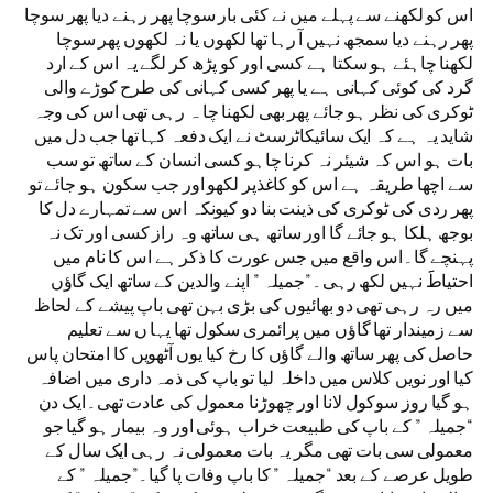
اس کو لکھنے سے پہلے میں نے کئی بار سوچا پھر رہنے دیا پھر سوچا
پھر رہنے دیا سمجھ نہیں آ رہا تھا لکھوں یا نہ لکھوں پھر سوچا
لکھنا چاہئے ہو سکتا ہے کسی اور کو پڑھ کر لگے یہ اس کے ارد
گرد کی کوئی کہانی ہے یا پھر کسی کہانی کی طرح کوڑے والی
ٹوکری کی نظر ہو جائے پھر بھی لکھنا چا ہ رہی تھی اس کی وجہ
شاید یہ ہے کہ ایک سائیکاٹرسٹ نے ایک دفعہ کہا تھا جب دل میں
بات ہو اس کہ شیئر نہ کرنا چاہو کسی انسان کے ساتھ تو سب
سے اچھا طریقہ ہے اس کو کاغذپر لکھو اور جب سکون ہو جائے تو
پھر ردی کی ٹوکری کی ذینت بنا دو کیونکہ اس سے تمہارے دل کا
بوجھ ہلکا ہو جائے گا اور ساتھ ہی ساتھ وہ راز کسی اور تک نہ
پہنچے گا۔اس واقع میں جس عورت کا ذکر ہے اس کا نام میں
احتیاطََ نہیں لکھ رہی۔”جمیلہ ” اپنے والدین کے ساتھ ایک گاﺅں
میں رہ رہی تھی دو بھائیوں کی بڑی بہن تھی باپ پیشے کے لحاظ
سے زمیندار تھا گاﺅں میں پرائمری سکول تھا یہا ں سے تعلیم
حاصل کی پھر ساتھ والے گاﺅں کا رخ کیا یوں آٹھویں کا امتحان پاس
کیا اور نویں کلاس میں داخلہ لیا تو باپ کی ذمہ داری میں اضافہ
ہو گیا روز سوکول لانا اور چھوڑنا معمول کی عادت تھی۔ایک دن
“جمیلہ ” کے باپ کی طبیعت خراب ہوئی اور وہ بیمار ہو گیا جو
معمولی سی بات تھی مگر یہ بات معمولی نہ رہی ایک سال کے
طویل عرصے کے بعد “جمیلہ ” کا باپ وفات پا گیا۔”جمیلہ ” کے