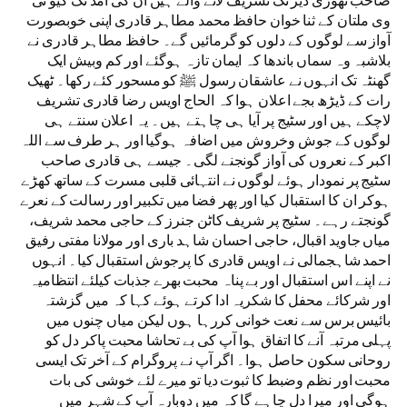
صاحب تھوڑی دیر تک تشریف لانے والے ہیں ان کی آمد تک کیو ٹی
وی ملتان کے ثنا خوان حافظ محمد مطاہر قادری اپنی خوبصورت
آواز سے لوگوں کے دلوں کو گرمائیں گے۔ حافظ مطاہر قادری نے
بلاشبہ وہ سماں باندھا کہ ایمان تازہ ہوگئے اور کم وبیش ایک
گھنٹہ تک انہوں نے عاشقان رسول ﷺ کو مسحور کئے رکھا۔ ٹھیک
رات کے ڈیڑھ بجے اعلان ہوا کہ الحاج اویس رضا قادری تشریف
لاچکے ہیں اور سٹیج پر آیا ہی چاہتے ہیں۔ یہ اعلان سنتے ہی
لوگوں کے جوش وخروش میں اضافہ ہوگیا اور ہر طرف سے اللہ
اکبر کے نعروں کی آواز گونجنے لگی۔ جیسے ہی قادری صاحب
سٹیج پر نمودار ہوئے لوگوں نے انتہائی قلبی مسرت کے ساتھ کھڑے
ہوکر ان کا استقبال کیا اور پھر فضا میں تکبیر اور رسالت کے نعرے
گونجتے رہے۔ سٹیج پر شریف کاٹن جنرز کے حاجی محمد شریف،
میاں جاوید اقبال، حاجی احسان شاہد باری اور مولانا مفتی رفیق
احمد شاہجمالی نے اویس قادری کا پرجوش استقبال کیا۔ انہوں
نے اپنے اس استقبال اور بے پناہ محبت بھرے جذبات کیلئے انتظامیہ
اور شرکائے محفل کا شکریہ ادا کرتے ہوئے کہا کہ میں گزشتہ
بائیس برس سے نعت خوانی کررہا ہوں لیکن میاں چنوں میں
پہلی مرتبہ آنے کا اتفاق ہوا آپ کی بے تحاشا محبت پاکر دل کو
روحانی سکون حاصل ہوا۔ اگر آپ نے پروگرام کے آخر تک ایسی
محبت اور نظم وضبط کا ثبوت دیا تو میرے لئے خوشی کی بات
ہوگی اور میرا دل چاہے گا کہ میں دوبارہ آپ کے شہر میں