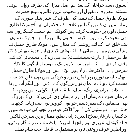
آنسوؤں سے چراغاں کے بعد ہم اصل منزل کی طرف روانہ ہوئے۔
مستند، معروف، مقبول اور محبوب ترین عالم و مبلغ حضرت
مولانا طارق جمیل کے تلمبہ کی طرف کہ شیر شاہ سوری کے
زمانہ میں ان کے بزرگ اس علاقہ کے حکمران تھے آج مولانا طارق
جمیل دلوں پر حکومت کرتے ہیں کیونکہ ہم جیسے گنہگاروں سے
بھی محبت کرتے ہیں۔ کیسے بختوں والے بزرگ تھے جن کے دونوں
بیٹے خلق خدا کے لئے روشنی کے مینار ہیں۔ مولانا طارق جمیل نے
زندگی دین میں رہنمائی کے لئے وقف کر دی اور چھوٹے بھائی ڈاکٹر
طاہر جمیل (ہارٹ سپیشلسٹ) نے اپنی زندگی مسیحائی کے لئے
وقف کر دی ہے کہ تلمبہ سے لاہور تک بے وسیلہ لوگوں کا لاڈلا
سرجن ہے۔ ڈاکٹر طاہر لاہور ہوتے ہیں اور مولانا طارق جمیل
انتھک تبلیغی دوروں پر لیکن غیر موجودگی میں بھی خلق خدا سے
محبت کرنے والے مہمان نواز بزرگوں کا یہ ڈیرہ اور لنگر آباد رہتا
ہے۔ ذات، برادری، رنگ، نسل، طبقہ، فرقہ کوئی نہیں پوچھتا کہ
مہمان صرف مہمان اور ہر مہمان وی آئی پی کہ ان کے بزرگ
بھی مہمانوں کے بغیر دستر خوانوں کو ویرانوں سے زیادہ کچھ نہ
جانتے تھے۔ دوستوں کی ”ہیر“ ڈاکٹر فیاض رانجھا کی قیادت میں یہ
خاکسار، یار غار صلاح الدین درانی صلو، ممتاز ترین سرجن ڈاکٹر
خالد گوندل، عزیزی نور رانجھا، امریکہ پلٹ منشاء، رانا گلزار، ٹیپو
اور اطہر عرف روغنی نان پر مشتمل یہ قافلہ جب شام ڈھلے