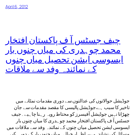
April 6, 2012
چیف جسٹس آ ف پاکستان افتخار
محمد چوہدری کی میاں چنوں بار
ایسوسی ایشن تحصیل میاں چنوں
کے نمائندہ وفد سے ملاقات
جوڈیشل حوالاتوں کی عدالتوں سے دوری مقدمات نمٹانے میں
تاخیر کا سبب ہے،جوڈیشل پالیسی کا مقصد مقدمات سے جان
چھڑانا نہیں جوڈیشل آفیسرز کو محتاط رویہ رہنا چاہیے۔جیف
جسٹس آ ف پاکستان افتخار محمد چوہدری کا میاں چنوں بار
ایسوسی ایشن تحصیل میاں چنوں کے نمائندہ وفد سے ملاقات میں
مسائل کی نشاندہی پر اظہار خیال۔میاں چنوں بار کے دورہ کی