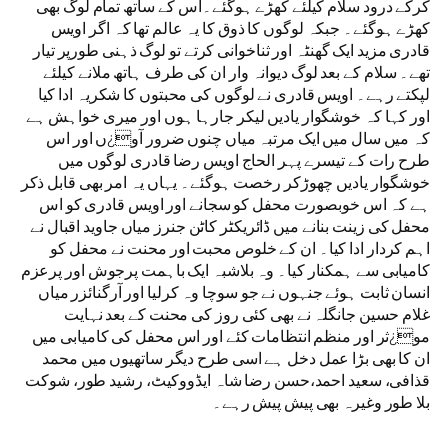
کرکے درود سلام کیلئے کھڑے ہوگئے۔اس کے ساتھ تمام لوگ بھی
کھڑے ہوگئے۔ جبکہ لوگوں کا ذوق کا یہ عالم تھا کہ اگر اویس
قادری مزید ایک گھنٹہ اور ثناخوانی کرتے تو لوگ ذہنی طورپر تیار
تھے۔ سلام کے بعد لوگ دیوانہ وار ان کی طرف ہاتھ ملانے کیلئے
لپکتے رہے۔ اویس قادری نے لوگوں کی محبتوں کا شکریہ ادا کیا
اور کہا کہ خوشگوار یادیں لیکر جارہا ہوں اور میری خواہش ہے
کہ میں سال میں ایک مرتبہ میاں چنوں ضرور آو¿ں اور اس
طرح رات کے تیسرے پہر الحاج اویس رضا قادری لوگوں میں
خوشگوار یادیں چھوڑکر رخصت ہوگئے۔ یہاں یہ امر بھی قابل ذکر
ہے کہ اس خوبصورت محفل کو سجانے اور اویس قادری کو اس
محفل کی زینت بنانے میں ڈائریکٹر کاٹن جنرز میاں جاوید اقبال نے
اہم کردار ادا کیا۔ ان کے خلوص محبت اور محنت نے محفل کو
کامیابی سے ہمکنار کیا۔ وہ بلاشبہ ایک باہمت پرجوش اور پرعزم
انسان ثابت ہوئے جنہوں نے جو سوچا وہ کرلیا اور آرگنائزر میاں
غلام حسین جانگلہ نے بھی کئی روز کی محنت کے بعد نہایت
مو¿ثر اور منظم انتظامات کئے اور اس محفل کی کامیابی میں
ان کا بھی بڑا عمل دخل ہے اسی طرح دیگر ساتھیوں میں محمد
قذافی، سعید احمد،حسن رضا شاہ ایڈووکیٹ، رشید طور، شوکت
بلا طور وغیرہ بھی پیش پیش رہے۔