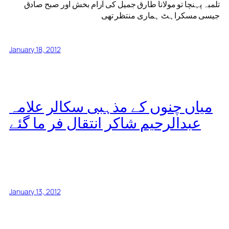
تلمبہ پہنچا تو مولانا طارق جمیل کی آرام بخش اور صبح صادق
جیسی مسکراہٹ ہماری منتظر تھی
January 18, 2012
میاں چنوں کے مذہبی سکالر علامہ
عبدالرحیم شاکر انتقال فر ما گئے
January 13, 2012