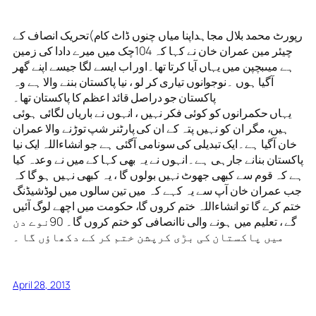
رپورٹ محمد بلال مجاہداپنا میاں چنوں ڈاٹ کام)تحریک انصاف کے
چیئر مین عمران خان نے کہا کہ 104چک میں میرے دادا کی زمین
ہے میںبچپن میں یہاں آیا کرتا تھا۔اور اب ایسے لگا جیسے اپنے گھر
آگیا ہوں ۔نوجوانوں تیاری کر لو ، نیا پاکستان بننے والا ہے وہ
پاکستان جو دراصل قائد اعظم کا پاکستان تھا۔
یہاں حکمرانوں کو کوئی فکر نہیں ، انہوں نے باریاں لگائی ہوئی
ہیں، مگر ان کو نہیں پتہ کے ان کی پارٹنر شپ توڑنے والا عمران
خان آگیا ہے۔ایک تبدیلی کی سونامی آگئی ہے جو انشاءاللہ ایک نیا
پاکستان بنانے جارہی ہے۔انہوں نے یہ بھی کہا کے میں نے وعدہ کیا
ہے کہ قوم سے کبھی جھوٹ نہیں بولوں گا ، یہ کبھی نہیں ہو گا کہ
جب عمران خان آپ سے یہ کہے کہ میں تین سالوں میں لوڈشیڈنگ
ختم کرے گا تو انشاءاللہ ختم کروں گا، حکومت میں اچھے لوگ آئیں
گے ، تعلیم میں ہونے والی ناانصافی کو ختم کروں گا۔ 90نوے دن
میں پاکستان کی بڑی کرپشن ختم کر کے دکھاﺅں گا ۔
April 28, 2013