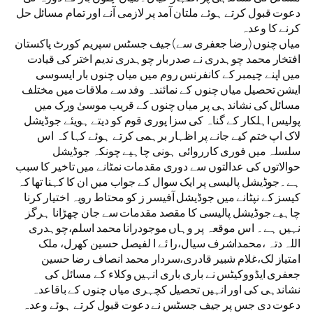
دعوت قبول کرتے ہوئے ملتان آمد پر لازمی آنے اور تمام مسائل حل
کرنے کا وعدہ
میاں چنوں(رضا جعفری سے)جیف جسٹس سپریم کورٹ پاکستان
افتخار محمد چوہدری نے صدر بار چوہدری ندیم اختر کی قیادت
میں اپنے چیمبر کے کانفرنس روم میں میاں چنوں بار ایسوسی
ایشن تحصیل میاں چنوں کے نمائندہ وفد سے ملاقات میں مختلف
مسائل کی نشاندہی پر میاں چنوں کے قریب موسیٰ ورک میں
پولیس اہلکار کے گناہ کی سزا پوری قوم کو دیتے ہویئے جوڈیشل
لاک اپ ختم کیے جانے پر اظہار برہمی کرتے ہوئے کہا کہ اس
سلسلہ میں فوری کارروائی ہونی چاہیے چونکہ جوڈیشل
حوالاتوں کی عدالتوں سے دوری مقدمات نمٹانے میں تاخیر کا سبب
ہے۔جوڈیشل پالیسی پر ایک سوال کے جواب میں ان کا کہنا تھا کہ
کیسز کے نپٹانے میں جوڈیشل آفیسر ز کو محتاط رویہ اختیار کرنا
چاہیے جوڈیشل پالیسی کا مقصد مقدمات سے جان چھڑانا ہرگز
نہیں ہے۔ اس موقعہ پر وہاں موجودرانا محمد اسلم،چوہدری
اللہ دتہ ،محمداشرف سیال،را ئے ا لفیصل حسین کھرل، ملک
امتیاز لک،غلام شبیر قادری،سردار محمد انصاف رضا حسین
جعفری ایڈووکیٹس نے باری باری انہیں وکلاء کے مسائل کی
نشاندہی کی اور انہیں تحصیل کچہری میاں چنوں کے باقاعدہ
دعوت دی جس پر جیف جسٹس نے دعوت قبول کرتے ہوئے وعدہ