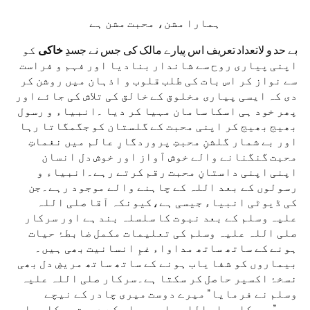
ہمارا مشن، محبت مشن ہے
بے حد و لاتعداد تعریف اس پیارے مالک کی جس نے جسدِ
خاکی
کو
اپنی پیاری روح سے شاندار بنادیا اور فہم و فراست
سے نواز کر اس بات کی طلب قلوب و اذہان میں روشن کر
دی کہ ایسی پیاری مخلوق کے خالق کی تلاش کی جائے اور
پھر خود ہی اسکا سامان مہیا کر دیا ۔انبیاء و رسول
بھیج بھیج کر اپنی محبت کے گلستان کو جگمگاتا رہا
اور بے شمار گلشنِ محبتِ پروردگارِ عالم میں نغماتِ
محبت گنگنانے والے خوش آواز اور خوش دل انسان
اپنی اپنی داستانِ محبت رقم کرتے رہے۔انبیاء و
رسولوں کے بعد اللہ کے چاہنے والے موجود رہے۔جن
کی ڈیوٹی انبیاء جیسی ہے،کیونکہ آقا صلی اللہ
علیہ وسلم کے بعد نبوت کا سلسلہ بند ہے اور سرکار
صلی اللہ علیہ وسلم کی تعلیمات مکمل ضابطۂ حیات
ہونے کے ساتھ ساتھ مداواء غمِ انسانیت بھی ہیں۔
بیماروں کو شفا یاب ہونے کے ساتھ ساتھ مریضِ دل بھی
نسخۂ اکسیر حاصل کر سکتا ہے۔سرکار صلی اللہ علیہ
وسلم نے فرمایا” میرے دوست میری چادر کے نیچے
ہیں”۔سرکار صلی اللہ علیہ وسلم کے دوست سرکار صلی