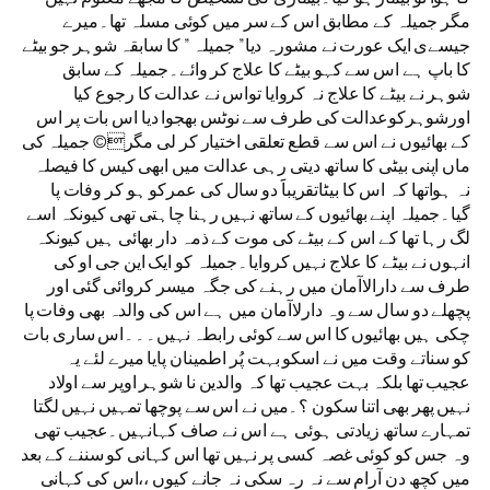
مگر جمیلہ کے مطابق اس کے سر میں کوئی مسلہ تھا۔میرے
جیسےی ایک عورت نے مشورہ دیا” جمیلہ ” کا سابقہ شوہر جو بیٹے
کا باپ ہے اس سے کہو بیٹے کا علاج کر وائے۔جمیلہ کے سابق
شوہر نے بیٹے کا علاج نہ کروایا تواس نے عدالت کا رجوع کیا
اورشوہرکوعدالت کی طرف سے نوٹس بھجوا دیا اس بات پر اس
کے بھائیوں نے اس سے قطع تعلقی اختیار کر لی مگر© جمیلہ کی
ماں اپنی بیٹی کا ساتھ دیتی رہی عدالت میں ابھی کیس کا فیصلہ
نہ ہواتھا کہ اس کا بیٹاتقریباََ دو سال کی عمرکو ہو کر وفات پا
گیا۔جمیلہ اپنے بھائیوں کے ساتھ نہیں رہنا چاہتی تھی کیونکہ اسے
لگ رہا تھا کے اس کے بیٹے کی موت کے ذمہ دار بھائی ہیں کیونکہ
انہوں نے بیٹے کا علاج نہیں کروایا۔جمیلہ کو ایک این جی او کی
طرف سے دارالاآمان میں رہنے کی جگہ میسر کروائی گئی اور
پچھلے دو سال سے وہ دارلاآمان میں ہے اس کی والدہ بھی وفات پا
چکی ہیں بھائیوں کا اس سے کوئی رابطہ نہیں۔۔۔اس ساری بات
کو سناتے وقت میں نے اسکو بہت پُر اطمینان پایا میرے لئے یہ
عجیب تھا بلکہ بہت عجیب تھا کہ والدین نا شوہر اوپر سے اولاد
نہیں پھر بھی اتنا سکون ؟۔میں نے اس سے پوچھا تمہیں نہیں لگتا
تمہارے ساتھ زیادتی ہوئی ہے اس نے صاف کہانہیں۔عجیب تھی
وہ جس کو کوئی غصہ کسی پر نہیں تھا اس کہانی کو سننے کے بعد
میں کچھ دن آرام سے نہ رہ سکی نہ جانے کیوں ،،اس کی کہانی