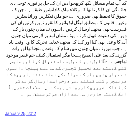
کیا آپ تمام مسائل لکھ کربھجوا دیں ان کے حل پر فوری توجہ دی
جائے گی ان کا کہنا تھا کہ وکلاء ملک کادانشور طبقہ ہے جن کے
حقوق کا تحفظ بھی ضروری ہے جو ملز،فیکٹریز اور انڈسٹریز
وغیرہ قانون کے مطابق لیگل ایڈوائزر کا تقرر نہیں کرتیں ان کی
فہرست بھی مجھے ارسال کردیں ۔انہوں نے میاں چنوں بار کے
دورہ کی دعوت قبول کرتے ہوئے ملتان آمد پر لازمی میاں چنوں
آنے کا وعدہ بھی کیا اور کہا کہ مجھے عدلیہ تحریک کا وہ وقت یاد
ہے جب میں نے میاں چنوں میں شام کے وقت پہنچنا تھا اور رات
گزرنے کے بعد علی الصبح پہنچا مگر استقبال کیلئے جم غفیر موجود
تھاجس نے -15ایل نہر کے پل سے استقبال کیا اور جلوس
کئی گھنٹے بعد تحصیل کچہری کے سامنے پہنچا ۔انہوں
نے میاں چنوں بار کے حوالے کیے جانے نئے بار روم کے
فرنیچر و کتب کیلئے بھی درخواست ارسال کرنے کو
کہا تاکہ ضروری کارروائی ہوسکے۔یہ ملاقات تقریباً
ایک گھنٹہ جاری رہی بعد ازاں فوٹو سیشن ہوا۔
January 25, 2012