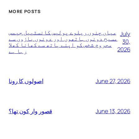
MORE POSTS
میاں چنوں ریلوے پولیس کانسٹیبل جیمس
July
مسیح دونوں ہاتھوں اور دونوں بازوں سے
30,
محروم شخص کو اپنے ہاتھ سے کھانا کھلا
2026
رہا ہے
June 27, 2026
اصولوں کا رونا
June 13, 2026
قصور وار کون تھا؟