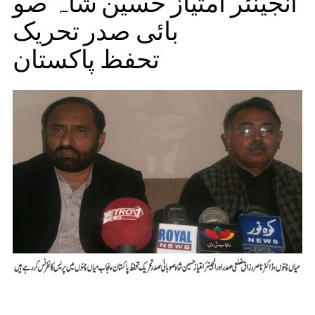
انجینئر امتیاز حسین شاہ صو
بائی صدر تحریک
تحفظ پاکستان