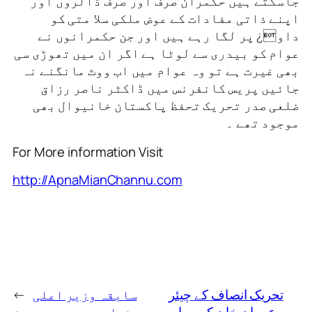
جاسکتے ہیں حکمران صرف اور صرف ڈالروں اور
اپنے ذاتی مفادات کے عوض ملکی سلا متی کو
داو¿ پر لگا رہے ہیں اور جن حکمرانوں نے
عوام کو بیدری سے لوٹا ہے اگر ان میں تھوڑی سی
بھی غیرت ہے تو وہ عوام میں اب ووٹ مانگنے نہ
جائیں پریس کانفرنس میں ڈاکٹر ناصر رزاق
ضلعی صدر تحریک تحفظ پاکستان خانیوال بھی
موجود تھے ۔
For More information Visit
http://ApnaMianChannu.com
تحریک انصاف کے چیئر
سابقہ وزیر اعلی
←
مین عمران خان کی میاں
پنجاب چوہدری پرویز