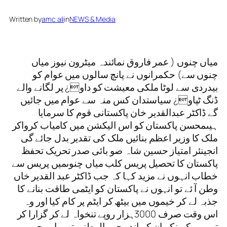
Written by
amc ali
in
NEWS & Media
میاں چنوں ( عمر فاروق نمائندہ میٹرون نیوز میاں
چنوں سے) حکمرانوں نے پانچ سالوں میں عوام کو
بیدردی سے لوٹا ملکی معیشت کو داو¿ پر لگانے والے
ڈنگ ٹپاو¿ سیاستدان کس منہ سے عوام میں جائیں
گے ڈاکٹر عبدالقدیر خان پاکستانی قوم کا سرمایا
ہیںمحسن پاکستان کو اس الیکشن میں کامیاب کرواکر
ملک کا وزیر اعظم بنائیں ملک کی تقدیر بدل جائے گی
انجینئر امتیاز حسین شاہ صو بائی صدر تحریک تحفظ
پاکستان کا تحصیل پریس کلب میاں چنوںمیں پریس سے
خطاب انہوں نے مزید کہا کہ جب ڈاکٹر عبد القدیر خاں
وطن آ ئے تو انہوں نے پاکستان کو ایٹمی طاقت بنانے کا
جذبہ لے کر خیموں میں بیٹھ کر ایٹم پر کام کیا اور وہ
اس وقت صرف 3000ہزار روپے تنخواہ لے کر گزارا کر
تے رہے کیونکہ ان کے اندر حب الوطنی تھی اور جب وہ