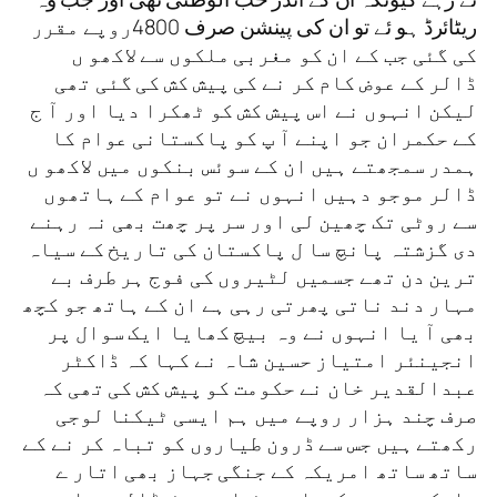
ریٹائرڈ ہو ئے تو ان کی پینشن صرف 4800روپے مقرر
کی گئی جب کے ان کو مغربی ملکوں سے لاکھو ں
ڈالر کے عوض کام کر نے کی پیش کش کی گئی تھی
لیکن انہوں نے اس پیش کش کو ٹھکرا دیا اور آ ج
کے حکمران جو اپنے آ پ کو پاکستانی عوام کا
ہمدر سمجھتے ہیں ان کے سوئس بنکوں میں لاکھو ں
ڈالر موجو دہیں انہوں نے تو عوام کے ہاتھوں
سے روٹی تک چھین لی اور سر پر چھت بھی نہ رہنے
دی گزشتہ پانچ سا ل پاکستان کی تاریخ کے سیاہ
ترین دن تھے جسمیں لٹیروں کی فوج ہر طرف بے
مہار دند ناتی پھرتی رہی ہے ان کے ہاتھ جو کچھ
بھی آ یا انہوں نے وہ بیچ کھایا ایک سوال پر
انجینئر امتیاز حسین شاہ نے کہا کہ ڈاکٹر
عبدالقدیر خان نے حکومت کو پیش کش کی تھی کہ
صرف چند ہزار روپے میں ہم ایسی ٹیکنا لوجی
رکھتے ہیں جس سے ڈرون طیاروں کو تباہ کر نے کے
ساتھ ساتھ امریکہ کے جنگی جہاز بھی اتار ے