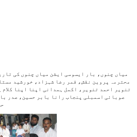
میاں چنوں، بار ایسوسی ایشن میاں چنوں کی تاری
محترمہ پروین نقش، قمر رضا شہزاد، خورشید مستا
تنویر احمد تنویر، اکمل ہمدانی اپنا اپنا کلام پ
صوبائی اسمبلی پنجاب رانا بابر حسین، صدر بار
حس