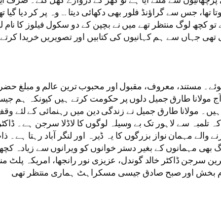
تھا، جس سے گراؤنڈ فلور بھی دکھائی دیتا … وہ پر کر دیا گیا ت
وہ 8 سالہ لڑکا۔ مین روڈ پر آئے تو کچھ لوگ منتظر تھے میں نے بچپن کے دو سکول
وتی تھی جہاں سے ہم کہانیوں کی کتابیں اور تصویریں خریدا کرت
ے۔ مستند، معروف، مقبول اور محبوب ترین عالم و مبلغ حضر
ج مولانا طارق جمیل دلوں پر حکومت کرتے ہیں کیونکہ ہم جی
 ہیں۔ مولانا طارق جمیل نے زندگی دین میں رہنمائی کے لئے وق
لمبہ سے لاہور تک بے وسیلہ لوگوں کا لاڈلا سرجن ہے۔ ڈاکٹر ط
الے مہمان نواز بزرگوں کا یہ ڈیرہ اور لنگر آباد رہتا ہے۔ ذ
ھی مہمانوں کے بغیر دستر خوانوں کو ویرانوں سے زیادہ کچھ ن
ترین سرجن ڈاکٹر خالد گوندل، عزیزی نور رانجھا، امریکہ پلٹ من
 آرام بخش اور صبح صادق جیسی مسکراہٹ ہماری منتظر تھی