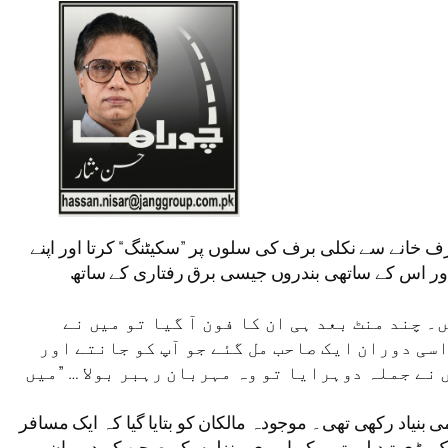
برف خانے سے نکلی برف کی سلوں پر ”سکیٹنگ“ کرتا اور اپنے
ا اور اس کے ساتھی بندروں جیسی برق رفتاری کے ساتھ
۔ چند منٹ بعد ہی ان کا فون آ گیا تو میں نے
اسی دوران ایک صاحب مل گئے جو آپ کو جانتے اور
نے جملہ دوہرایا تو وہ مہربان رہبر بولا … ”میں
اد رکھی تھی۔ موجودہ مالکان کو بتایا گیا کہ ایک مسافر
ایک بڑی تبدیلی تھی کہ اوپری منزلوں کے صحن کے درمیان