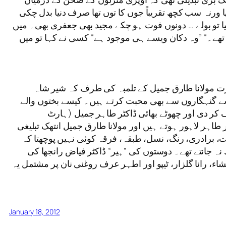
ھا ورنہ سب کچھ تقریباً جوں کا توں تھا صرف دنیا بدل چکی
 فیلوز کا نام لیا تو بولے … دونوں فوت ہو چکے مجید بھی جعفری بھی۔ میں
ے تھے۔“ ”وہ دکان ویسے ہی موجود ہے“ کسی نے کہا تو میں
ت مولانا طارق جمیل کے تلمبہ کی طرف کہ شیر شاہ
سے گنہگاروں سے بھی محبت کرتے ہیں۔ کیسے بختوں والے
ف کر دی اور چھوٹے بھائی ڈاکٹر طاہر جمیل (ہارٹ
اہر لاہور ہوتے ہیں اور مولانا طارق جمیل انتھک تبلیغی
ات، برادری، رنگ، نسل، طبقہ، فرقہ کوئی نہیں پوچھتا کہ
ہ جانتے تھے۔ دوستوں کی ”ہیر“ ڈاکٹر فیاض رانجھا کی
شاء، رانا گلزار، ٹیپو اور اطہر عرف روغنی نان پر مشتمل یہ
January 18, 2012