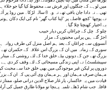
میں لوہے کے جنگلوں اور فرش سے محفوظ کیا گیا جو خلاء ہوتا 
تھی … نہ دادا جان باقی تھے نہ 
نے پوچھا ”کچھ فاصلے پر ”اپنا کتاب گھر“ نام کی ایک دکان ہ
بے اختیار کھنچتا چلا گیا۔
چلو کہ چل کے چراغاں کریں دیار حبیب
اجڑ گئے ہیں پرانی محبتوں کے مزار
آنسوؤں سے چراغاں کے بعد ہم اصل منزل کی طرف روانہ ہوئ
سوری کے زمانہ میں ان کے بزرگ اس علاقہ کے حکمران تھے آ
بزرگ تھے جن کے دونوں بیٹے خلق خدا کے لئے روشنی کے مینار
سپیشلسٹ) نے اپنی زندگی مسیحائی کے لئے وقف کر دی ہے کہ ت
دوروں پر لیکن غیر موجودگی میں بھی خلق خدا سے محبت کرنے و
مہمان صرف مہمان اور ہر مہمان وی آئی پی کہ ان کے بزرگ ب
قیادت میں یہ خاکسار، یار غار صلاح الدین درانی صلو، ممتاز 
قافلہ جب شام ڈھلے تلمبہ پہنچا تو مولانا طارق جمیل کی