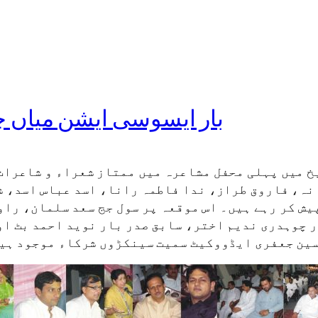
بار ایسوسی ایشن میاں چ
خ میں پہلی محفل مشاعرہ میں ممتاز شعراء و شاعرات
نہ، فاروق طراز، ندا فاطمہ رانا، اسد عباس اسد، ش
یش کر رہے ہیں۔ اس موقعہ پر سول جج سعد سلمان، را
 چوہدری ندیم اختر، سابق صدر بار نوید احمد بٹ او
ین جعفری ایڈووکیٹ سمیت سینکڑوں شرکاء موجود ہی