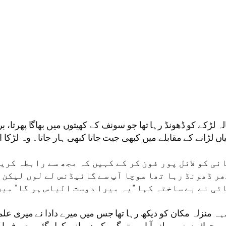
 لڑکے کو ڈھونڈ رہا تھا جو سونف کے کھیتوں میں بھاگا پھرتا، 
ں لڑانے کے مقابلے میں کبھی جیت جاتا کبھی ہار جاتا۔ وہ لڑک
ئی کو لائل پور فون کر کے کہیں کہ مجھ سے رابطہ کریں
ھر ڈھونڈ رہا تھا سوچا آپ سے گائیڈنس لے لوں لیکن 
ی نے بے ساختہ کہا ”یہ میرا دوست الیاس ہو گا“ میں 
ہ مکان کو دیکھ رہا تھا جس میں میرے دادا نے میری علمی بنی
کی پرچھائیوں سے ملنے آیا ہے تو گھر کے دروازے کھل گئے۔ صرف 