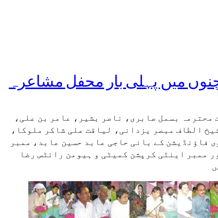
نوں میں پہلی بار محفل مشاعرہ
 محترمہ بسمل صابری، ناصر بشیر، عامر بن علی،
یخ الطاف مبصر یزدانی، لیاقت علی شاکر ملوکا،
وی فاؤنڈیشن کے بانی حاجی عابد حسین عابد، ممبر
ر ممبر اینٹی کرپشن کمیٹی و ہیومن رائٹس رضا
ں