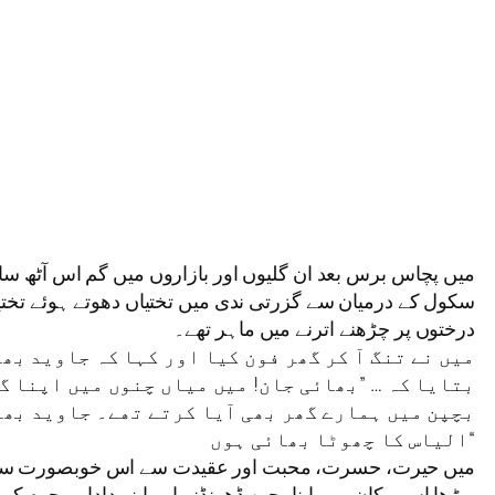
میں پچاس برس بعد ان گلیوں اور بازاروں میں گم اس آٹھ سالہ
سکول کے درمیان سے گزرتی ندی میں تختیاں دھوتے ہوئے تختیا
درختوں پر چڑھنے اترنے میں ماہر تھے۔
میں نے تنگ آ کر گھر فون کیا اور کہا کہ جاوید بھا
بتایا کہ … ”بھائی جان! میں میاں چنوں میں اپنا گ
بچپن میں ہمارے گھر بھی آیا کرتے تھے۔ جاوید بھائ
الیاس کا چھوٹا بھائی ہوں“
میں حیرت، حسرت، محبت اور عقیدت سے اس خوبصورت سہہ منزل
بوڑھا اس مکان میں اپنا بچپن ڈھونڈنے اور اپنے دادا مرحوم 