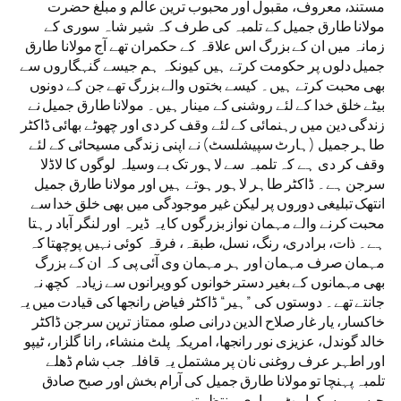
مستند، معروف، مقبول اور محبوب ترین عالم و مبلغ حضرت
مولانا طارق جمیل کے تلمبہ کی طرف کہ شیر شاہ سوری کے
زمانہ میں ان کے بزرگ اس علاقہ کے حکمران تھے آج مولانا طارق
جمیل دلوں پر حکومت کرتے ہیں کیونکہ ہم جیسے گنہگاروں سے
بھی محبت کرتے ہیں۔ کیسے بختوں والے بزرگ تھے جن کے دونوں
بیٹے خلق خدا کے لئے روشنی کے مینار ہیں۔ مولانا طارق جمیل نے
زندگی دین میں رہنمائی کے لئے وقف کر دی اور چھوٹے بھائی ڈاکٹر
طاہر جمیل (ہارٹ سپیشلسٹ) نے اپنی زندگی مسیحائی کے لئے
وقف کر دی ہے کہ تلمبہ سے لاہور تک بے وسیلہ لوگوں کا لاڈلا
سرجن ہے۔ ڈاکٹر طاہر لاہور ہوتے ہیں اور مولانا طارق جمیل
انتھک تبلیغی دوروں پر لیکن غیر موجودگی میں بھی خلق خدا سے
محبت کرنے والے مہمان نواز بزرگوں کا یہ ڈیرہ اور لنگر آباد رہتا
ہے۔ ذات، برادری، رنگ، نسل، طبقہ، فرقہ کوئی نہیں پوچھتا کہ
مہمان صرف مہمان اور ہر مہمان وی آئی پی کہ ان کے بزرگ
بھی مہمانوں کے بغیر دستر خوانوں کو ویرانوں سے زیادہ کچھ نہ
جانتے تھے۔ دوستوں کی ”ہیر“ ڈاکٹر فیاض رانجھا کی قیادت میں یہ
خاکسار، یار غار صلاح الدین درانی صلو، ممتاز ترین سرجن ڈاکٹر
خالد گوندل، عزیزی نور رانجھا، امریکہ پلٹ منشاء، رانا گلزار، ٹیپو
اور اطہر عرف روغنی نان پر مشتمل یہ قافلہ جب شام ڈھلے
تلمبہ پہنچا تو مولانا طارق جمیل کی آرام بخش اور صبح صادق
جیسی مسکراہٹ ہماری منتظر تھی