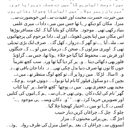
میرا دوست الیاس ہو گا“ میں نے جملہ دوہرایا تو وہ
مہربان رہبر بولا … ”میں الیاس کا چھوٹا بھائی ہوں“
میں حیرت، حسرت، محبت اور عقیدت سے اس خوبصورت سہہ
منزلہ مکان کو دیکھ رہا تھا جس میں میرے دادا نے میری علمی
بنیاد رکھی تھی۔ موجودہ مالکان کو بتایا گیا کہ ایک مسافر بوڑھا
اس مکان میں اپنا بچپن ڈھونڈنے اور اپنے دادا مرحوم کی پرچھائیوں
سے ملنے آیا ہے تو گھر کے دروازے کھل گئے۔ صرف ایک بڑی تبدیلی
تھی کہ اوپری منزلوں کے صحن کے درمیان میں لوہے کے جنگلوں
اور فرش سے محفوظ کیا گیا جو خلاء ہوتا تھا، جس سے گراؤنڈ
فلور بھی دکھائی دیتا … وہ پر کر دیا گیا تھا ورنہ سب کچھ تقریباً
جوں کا توں تھا صرف دنیا بدل چکی تھی … نہ دادا جان باقی تھے نہ
وہ 8 سالہ لڑکا۔ مین روڈ پر آئے تو کچھ لوگ منتظر تھے میں نے
بچپن کے دو سکول فیلوز کا نام لیا تو بولے … دونوں فوت ہو چکے
مجید بھی جعفری بھی۔ میں نے پوچھا ”کچھ فاصلے پر ”اپنا کتاب
گھر“ نام کی ایک دکان ہوتی تھی جہاں سے ہم کہانیوں کی کتابیں
اور تصویریں خریدا کرتے تھے۔“ ”وہ دکان ویسے ہی موجود ہے“
کسی نے کہا تو میں بے اختیار کھنچتا چلا گیا۔
چلو کہ چل کے چراغاں کریں دیار حبیب
اجڑ گئے ہیں پرانی محبتوں کے مزار
آنسوؤں سے چراغاں کے بعد ہم اصل منزل کی طرف روانہ ہوئے۔