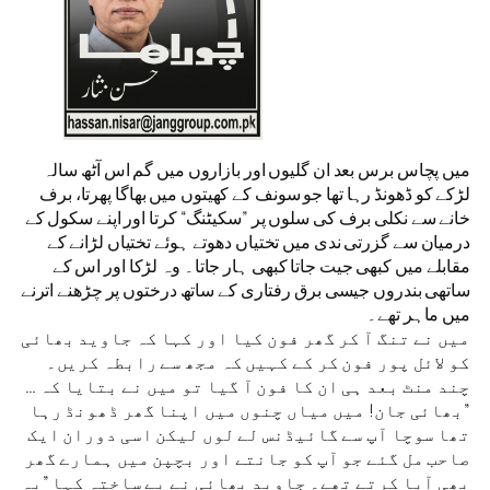
میں پچاس برس بعد ان گلیوں اور بازاروں میں گم اس آٹھ سالہ
لڑکے کو ڈھونڈ رہا تھا جو سونف کے کھیتوں میں بھاگا پھرتا، برف
خانے سے نکلی برف کی سلوں پر ”سکیٹنگ“ کرتا اور اپنے سکول کے
درمیان سے گزرتی ندی میں تختیاں دھوتے ہوئے تختیاں لڑانے کے
مقابلے میں کبھی جیت جاتا کبھی ہار جاتا۔ وہ لڑکا اور اس کے
ساتھی بندروں جیسی برق رفتاری کے ساتھ درختوں پر چڑھنے اترنے
میں ماہر تھے۔
میں نے تنگ آ کر گھر فون کیا اور کہا کہ جاوید بھائی
کو لائل پور فون کر کے کہیں کہ مجھ سے رابطہ کریں۔
چند منٹ بعد ہی ان کا فون آ گیا تو میں نے بتایا کہ …
”بھائی جان! میں میاں چنوں میں اپنا گھر ڈھونڈ رہا
تھا سوچا آپ سے گائیڈنس لے لوں لیکن اسی دوران ایک
صاحب مل گئے جو آپ کو جانتے اور بچپن میں ہمارے گھر
بھی آیا کرتے تھے۔ جاوید بھائی نے بے ساختہ کہا ”یہ