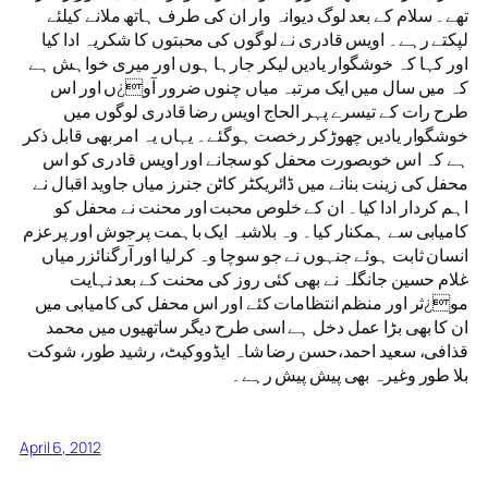
تھے۔ سلام کے بعد لوگ دیوانہ وار ان کی طرف ہاتھ ملانے کیلئے
لپکتے رہے۔ اویس قادری نے لوگوں کی محبتوں کا شکریہ ادا کیا
اور کہا کہ خوشگوار یادیں لیکر جارہا ہوں اور میری خواہش ہے
کہ میں سال میں ایک مرتبہ میاں چنوں ضرور آو¿ں اور اس
طرح رات کے تیسرے پہر الحاج اویس رضا قادری لوگوں میں
خوشگوار یادیں چھوڑکر رخصت ہوگئے۔ یہاں یہ امر بھی قابل ذکر
ہے کہ اس خوبصورت محفل کو سجانے اور اویس قادری کو اس
محفل کی زینت بنانے میں ڈائریکٹر کاٹن جنرز میاں جاوید اقبال نے
اہم کردار ادا کیا۔ ان کے خلوص محبت اور محنت نے محفل کو
کامیابی سے ہمکنار کیا۔ وہ بلاشبہ ایک باہمت پرجوش اور پرعزم
انسان ثابت ہوئے جنہوں نے جو سوچا وہ کرلیا اور آرگنائزر میاں
غلام حسین جانگلہ نے بھی کئی روز کی محنت کے بعد نہایت
مو¿ثر اور منظم انتظامات کئے اور اس محفل کی کامیابی میں
ان کا بھی بڑا عمل دخل ہے اسی طرح دیگر ساتھیوں میں محمد
قذافی، سعید احمد،حسن رضا شاہ ایڈووکیٹ، رشید طور، شوکت
بلا طور وغیرہ بھی پیش پیش رہے۔
April 6, 2012