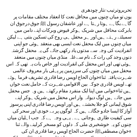
تحریروترتیب:نثار چودھری
یوں تو میاں چنوں میں محافل نعت کا انعقاد مختلف مقامات پر
گاہے بگاہے ہوتا رہتا ہے اور عاشقان رسول ﷺ جوق درجوق ان
بابرکت محافل میں شریک ہوکر فیوض وبرکات اپنے دامن میں
سمیٹتے رہتے ہیں اور ہر محفل ہی روح کی تسکین بنتی ہے لیکن
میاں چنوں میں ایک محفل نعت ایسی بھی منعقد ہوئی جو اپنی
انفرادیت کی وجہ سے مدتوں یاد رکھی جائے گی یہ محفل گزشتہ
دنوں وجد کی رات کے نام سے غلہ منڈی میاں چنوں میں منعقد
ہوئی تھی اور اس محفل کی انفرادیت اور خاص بات یہ تھی کہ اس
محفل میں میاں چنوں کی سرزمین پر پہلی بار معروف عالمی
شہرت یافتہ ثناءخوان الحاج اویس رضا قادری تشریف فرما ہوئے
تھے اویس قادری جوکہ بین الاقوامی شہرت کے حامل نعت خواں
ہیں ثناءخوانی میں اپنا ایک منفرد مقام رکھتے ہیں وہ جس محفل
میں جاتے ہیں لوگ دیوانہ وار اس محفل میں شریک ہوکر اپنے
شوق ایمانی کو جلا بخشتے ہیں اور اویس رضا قادری اپنی پرسوز
آواز کا ایسا جادو جگاتے ہیں کہ لوگوں پر بے خودی اور سحر کی
سی کیفیت طاری ہوجاتی ہے۔ یہی وجہ ہے کہ جب اہلیان میاں
چنوں کو یہ خوشخبری ملی کہ دلوں کو مسخر کرلینے والے ثنا
ءخوان مصطفیﷺ حضرت الحاج اویس رضا قادری ان کی