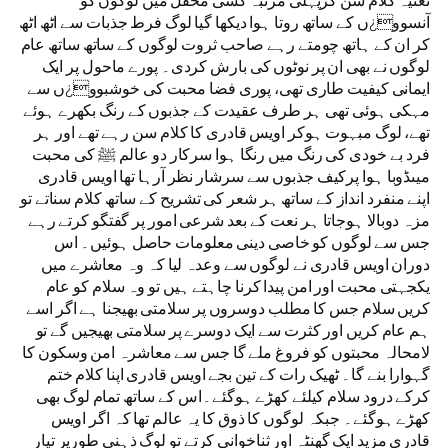
آنسوو¿ں کے ساتھ روتا ہوا دیکھا گیا لوگ فرط جذبات سے اٹھ اٹھ
کر ان کے ہاتھ چومتے رہے صاحب ثروت لوگوں کے ساتھ ساتھ عام
لوگوں نے بھی ان پر نوٹوں کی بارش کردی۔ پورے ماحول پر ایک
ایمانی کیفیت طاری تھی، پوری فضا محبت کی خوشبوو¿ں سے
مہکی ہوئی تھی ہر طرف عقیدت کے جذبوں کے رنگ بکھرے ہوئے
تھے، لوگ مبہوت ہوکر اویس قادری کا کلام سن رہے تھے اور ہر
فرد بے خودی کی رنگ میں رنگا ہوا سرکار دو عالم ﷺ کی محبت
میںڈوبا ہوا پرکیف جذبوں سے سرشار نظر آرہا تھا اویس قادری
اپنے منفرد انداز کے ساتھ ہر شعر کی تشریح کے ساتھ کلام سناتے تو
مزہ دوبالا ہوجاتا ہر نعت کے بعد شرعی امور پر گفتگو کرتے رہے
جس سے لوگوں کو خاصی دینی معلومات حاصل ہوئیں۔ اس
دوران اویس قادری نے لوگوں سے وعدہ لیا کہ وہ معاشرے میں
یکجہتی محبت اور امن پیدا کرنا چاہتے ہیں تو وہ سلام کو عام
کریں سلام جس کا مطلب دوسروں پر سلامتی بھیجنا ہے اگر اسے
ہم عام کریں اور کثرت سے ایک دوسرے پر سلامتی بھیجیں گے تو
لامحالہ محبتوں کو فروغ ملے گا جس سے معاشرہ امن وسکون کا
گہوارا بنے گا۔ ٹھیک رات کے تین بجے اویس قادری اپنا کلام ختم
کرکے درود سلام کیلئے کھڑے ہوگئے۔اس کے ساتھ تمام لوگ بھی
کھڑے ہوگئے۔ جبکہ لوگوں کا ذوق کا یہ عالم تھا کہ اگر اویس
قادری مزید ایک گھنٹہ اور ثناخوانی کرتے تو لوگ ذہنی طورپر تیار