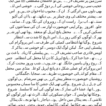
سرزمین پر تشریف لارہے ہیں تو عاشقان مصطفی ﷺ میں ایک
عجیب سی روحانی خوشی کی لہر دوڑ گئی، یہ خوشی اس لئے
بھی دلوں میں اترگئی کہ ان کے محبوب ثناءخوان جنہیں وہ اس
سے پیشتر مختلف ٹی وی چینلز پر ہی دیکھتے تھے یا ان کی آڈیو
سنتے تھے اب براہ راست ان کے روبرو ان کی نگاہوں کے سامنے
جلوہ افروز ہوکر اپنی خوبصورت آواز سے ان کی سماعتوں کی
تسکین کریں گے۔ یہ محفل پانچ اپریل کو منعقد ہونا تھی اور شہر
بھر کے لوگوں کو کئی روز پہلے اس تاریخ کا شدت سے انتظار
شروع ہوگیا تھا،انتظامی کمیٹی کی طرف سے اس پروگرام کی
پبلسٹی اپنی جگہ لیکن لوگ ایک دوسرے کو خوشی سے بتاکر کہ
اویس قادری صاحب تشریف لارہے ہیں پبلسٹی کا زیادہ باعث بن
رہے تھے خدا خدا کرکے پانچ اپریل کا دن آیا محفل کی انتظامیہ جس
کے روح رواں یاسین جانگلہ تھے جنہوں نے شب وروز محنت کرکے
اس پروگرام کو عملی شکل دی پانچ اپریل کو غلہ منڈی میں محفل
کے مقام کو انتہائی خوبصورت طریقے سے سجایا ،جگمگاتی
روشنیاں خوبصورت منظر پیش کررہی تھیں سرشام ہی لوگوں
کی چہل پہل شروع ہوگئی تھی ایک جشن کا سا سماں محسوس
ہورہا تھا، عشا ءکی نماز کے بعد لوگوں کی آمد کا سلسلہ شروع
ہوچکا تھا پولیس کے جوان سیکورٹی کیلئے الرٹ تھے اور لوگوں کو
تلاشی کے بعد پنڈال میں داخل ہونے دیاجارہا تھا نو بجے تک پنڈال
لوگوں سے بھرچکا تھا۔لوگوں کا ایمانی جوش وجذبہ دیدنی تھا اور