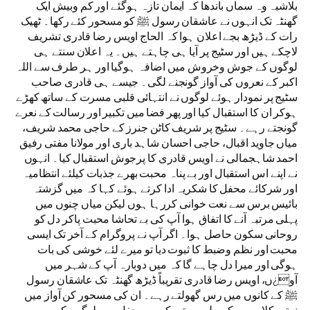
بلاشبہ وہ سماں باندھا کہ ایمان تازہ ہوگئے اور کم وبیش ایک
گھنٹہ تک انہوں نے عاشقان رسول ﷺ کو مسحور کئے رکھا۔ ٹھیک
رات کے ڈیڑھ بجے اعلان ہوا کہ الحاج اویس رضا قادری تشریف
لاچکے ہیں اور سٹیج پر آیا ہی چاہتے ہیں۔ یہ اعلان سنتے ہی
لوگوں کے جوش وخروش میں اضافہ ہوگیا اور ہر طرف سے اللہ
اکبر کے نعروں کی آواز گونجنے لگی۔ جیسے ہی قادری صاحب
سٹیج پر نمودار ہوئے لوگوں نے انتہائی قلبی مسرت کے ساتھ کھڑے
ہوکر ان کا استقبال کیا اور پھر فضا میں تکبیر اور رسالت کے نعرے
گونجتے رہے۔ سٹیج پر شریف کاٹن جنرز کے حاجی محمد شریف،
میاں جاوید اقبال، حاجی احسان شاہد باری اور مولانا مفتی رفیق
احمد شاہجمالی نے اویس قادری کا پرجوش استقبال کیا۔ انہوں
نے اپنے اس استقبال اور بے پناہ محبت بھرے جذبات کیلئے انتظامیہ
اور شرکائے محفل کا شکریہ ادا کرتے ہوئے کہا کہ میں گزشتہ
بائیس برس سے نعت خوانی کررہا ہوں لیکن میاں چنوں میں
پہلی مرتبہ آنے کا اتفاق ہوا آپ کی بے تحاشا محبت پاکر دل کو
روحانی سکون حاصل ہوا۔ اگر آپ نے پروگرام کے آخر تک ایسی
محبت اور نظم وضبط کا ثبوت دیا تو میرے لئے خوشی کی بات
ہوگی اور میرا دل چاہے گا کہ میں دوبارہ آپ کے شہر میں
آو¿ں، اویس رضا قادری تقریباً ڈیڑھ گھنٹہ تک عاشقان رسول
ﷺ کے کانوں میں رس گھولتے رہے۔ ان کی مسحور کن آواز میں
نعتیہ کلام سن کرپہلی مرتبہ کسی محفل میں لوگوں کو