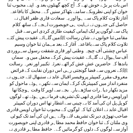
اس بات پر بڑے خوش تھے کہ آج کچھ گھنٹوں بعد وہ اپنے محبوب ثنا
خوان کو اپنی نظروںکے سامنے بٹھاکر سنیں گے۔محفل کا باقاعدہ
آغاز تلاوت کلام پاک سے ہوا اور یہ سعادت قاری ظفر اقبال نے
حاصل کی جنہوں نے نہایت ہی خوبصورت لہجے کے ساتھ کلام
پاک سے لوگوں پر ایک ایمانی کیفیت طاری کردی اس سے قبل
مقامی ثنا خوانوں نے شان رسالت ﷺمیں گلہائے عقیدت پیش کئے،
تلاوت کلام پاک سے باقاعدہ آغاز کے بعد مہمان ثنا خوان وسیم
عباس چشتی آف چیچہ وطنی اور قاری شفقت رسول سہروردی
آف ساہیوال نے گلہائے عقیدت پیش کرکے محفل میں وہ سماں
باندھا کہ حاضرین عش عش کر اٹھے نعرئہ تکبیر اور نعرہ رسالت
ﷺکے نعروں سے فضا گونجتی رہی اس دوران نقابت کے فرائض
معروف مقرر کمپیئر پروفیسر اقبال عابد نے سنبھال لئے جنہوں نے
منفرد انداز میں کمپیئرنگ کرکے ایمان سے نکھرے ہوئے ماحول کو
مزید نکھار دیا۔رات ساڑھے بارہ بجے سے اوپر کا وقت ہوچکا تھا
اوراویس رضا قادری ابھی تک تشریف فرما نہیں ہوئے تھے لوگوں
کو پل پل ان کی آمد کا بے چینی سے انتطار تھا اس دوران کمپیئر
اقبال عابد نے اعلان کیا کہ لوگوں کے محبوب ثنا خواں اویس قادری
صاحب تھوڑی دیر تک تشریف لانے والے ہیں ان کی آمد تک کیو ٹی
وی ملتان کے ثنا خوان حافظ محمد مطاہر قادری اپنی خوبصورت
آواز سے لوگوں کے دلوں کو گرمائیں گے۔ حافظ مطاہر قادری نے