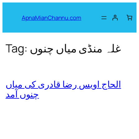
Skip
to
ApnaMianChannu.com
content
غلہ منڈی میاں چنوں
Tag:
الحاج اویس رضا قادری کی میاں
چنوں آمد