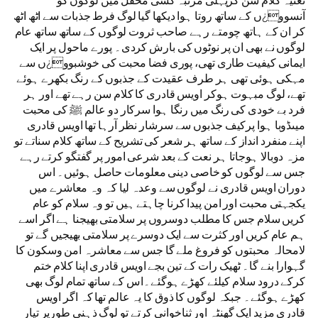
آنسوو¿ں کے ساتھ روتا ہوا دیکھا گیا لوگ فرط جذبات سے اٹھ اٹھ
کر ان کے ہاتھ چومتے رہے صاحب ثروت لوگوں کے ساتھ ساتھ عام
لوگوں نے بھی ان پر نوٹوں کی بارش کردی۔ پورے ماحول پر ایک
ایمانی کیفیت طاری تھی، پوری فضا محبت کی خوشبوو¿ں سے
مہکی ہوئی تھی ہر طرف عقیدت کے جذبوں کے رنگ بکھرے ہوئے
تھے، لوگ مبہوت ہوکر اویس قادری کا کلام سن رہے تھے اور ہر
فرد بے خودی کی رنگ میں رنگا ہوا سرکار دو عالم ﷺ کی محبت
میںڈوبا ہوا پرکیف جذبوں سے سرشار نظر آرہا تھا اویس قادری
اپنے منفرد انداز کے ساتھ ہر شعر کی تشریح کے ساتھ کلام سناتے تو
مزہ دوبالا ہوجاتا ہر نعت کے بعد شرعی امور پر گفتگو کرتے رہے
جس سے لوگوں کو خاصی دینی معلومات حاصل ہوئیں۔ اس
دوران اویس قادری نے لوگوں سے وعدہ لیا کہ وہ معاشرے میں
یکجہتی محبت اور امن پیدا کرنا چاہتے ہیں تو وہ سلام کو عام
کریں سلام جس کا مطلب دوسروں پر سلامتی بھیجنا ہے اگر اسے
ہم عام کریں اور کثرت سے ایک دوسرے پر سلامتی بھیجیں گے تو
لامحالہ محبتوں کو فروغ ملے گا جس سے معاشرہ امن وسکون کا
گہوارا بنے گا۔ ٹھیک رات کے تین بجے اویس قادری اپنا کلام ختم
کرکے درود سلام کیلئے کھڑے ہوگئے۔اس کے ساتھ تمام لوگ بھی
کھڑے ہوگئے۔ جبکہ لوگوں کا ذوق کا یہ عالم تھا کہ اگر اویس
قادری مزید ایک گھنٹہ اور ثناخوانی کرتے تو لوگ ذہنی طورپر تیار