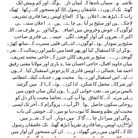
بلاشبہ وہ سماں باندھا کہ ایمان تازہ ہوگئے اور کم وبیش ایک
گھنٹہ تک انہوں نے عاشقان رسول ﷺ کو مسحور کئے رکھا۔ ٹھیک
رات کے ڈیڑھ بجے اعلان ہوا کہ الحاج اویس رضا قادری تشریف
لاچکے ہیں اور سٹیج پر آیا ہی چاہتے ہیں۔ یہ اعلان سنتے ہی
لوگوں کے جوش وخروش میں اضافہ ہوگیا اور ہر طرف سے اللہ
اکبر کے نعروں کی آواز گونجنے لگی۔ جیسے ہی قادری صاحب
سٹیج پر نمودار ہوئے لوگوں نے انتہائی قلبی مسرت کے ساتھ کھڑے
ہوکر ان کا استقبال کیا اور پھر فضا میں تکبیر اور رسالت کے نعرے
گونجتے رہے۔ سٹیج پر شریف کاٹن جنرز کے حاجی محمد شریف،
میاں جاوید اقبال، حاجی احسان شاہد باری اور مولانا مفتی رفیق
احمد شاہجمالی نے اویس قادری کا پرجوش استقبال کیا۔ انہوں
نے اپنے اس استقبال اور بے پناہ محبت بھرے جذبات کیلئے انتظامیہ
اور شرکائے محفل کا شکریہ ادا کرتے ہوئے کہا کہ میں گزشتہ
بائیس برس سے نعت خوانی کررہا ہوں لیکن میاں چنوں میں
پہلی مرتبہ آنے کا اتفاق ہوا آپ کی بے تحاشا محبت پاکر دل کو
روحانی سکون حاصل ہوا۔ اگر آپ نے پروگرام کے آخر تک ایسی
محبت اور نظم وضبط کا ثبوت دیا تو میرے لئے خوشی کی بات
ہوگی اور میرا دل چاہے گا کہ میں دوبارہ آپ کے شہر میں
آو¿ں، اویس رضا قادری تقریباً ڈیڑھ گھنٹہ تک عاشقان رسول
ﷺ کے کانوں میں رس گھولتے رہے۔ ان کی مسحور کن آواز میں
نعتیہ کلام سن کرپہلی مرتبہ کسی محفل میں لوگوں کو