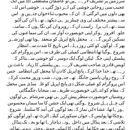
سرزمین پر تشریف لارہے ہیں تو عاشقان مصطفی ﷺ میں ایک
عجیب سی روحانی خوشی کی لہر دوڑ گئی، یہ خوشی اس لئے
بھی دلوں میں اترگئی کہ ان کے محبوب ثناءخوان جنہیں وہ اس
سے پیشتر مختلف ٹی وی چینلز پر ہی دیکھتے تھے یا ان کی آڈیو
سنتے تھے اب براہ راست ان کے روبرو ان کی نگاہوں کے سامنے
جلوہ افروز ہوکر اپنی خوبصورت آواز سے ان کی سماعتوں کی
تسکین کریں گے۔ یہ محفل پانچ اپریل کو منعقد ہونا تھی اور شہر
بھر کے لوگوں کو کئی روز پہلے اس تاریخ کا شدت سے انتظار
شروع ہوگیا تھا،انتظامی کمیٹی کی طرف سے اس پروگرام کی
پبلسٹی اپنی جگہ لیکن لوگ ایک دوسرے کو خوشی سے بتاکر کہ
اویس قادری صاحب تشریف لارہے ہیں پبلسٹی کا زیادہ باعث بن
رہے تھے خدا خدا کرکے پانچ اپریل کا دن آیا محفل کی انتظامیہ جس
کے روح رواں یاسین جانگلہ تھے جنہوں نے شب وروز محنت کرکے
اس پروگرام کو عملی شکل دی پانچ اپریل کو غلہ منڈی میں محفل
کے مقام کو انتہائی خوبصورت طریقے سے سجایا ،جگمگاتی
روشنیاں خوبصورت منظر پیش کررہی تھیں سرشام ہی لوگوں
کی چہل پہل شروع ہوگئی تھی ایک جشن کا سا سماں محسوس
ہورہا تھا، عشا ءکی نماز کے بعد لوگوں کی آمد کا سلسلہ شروع
ہوچکا تھا پولیس کے جوان سیکورٹی کیلئے الرٹ تھے اور لوگوں کو
تلاشی کے بعد پنڈال میں داخل ہونے دیاجارہا تھا نو بجے تک پنڈال
لوگوں سے بھرچکا تھا۔لوگوں کا ایمانی جوش وجذبہ دیدنی تھا اور