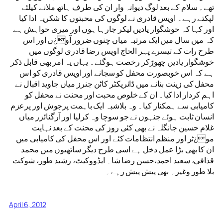
تھے۔ سلام کے بعد لوگ دیوانہ وار ان کی طرف ہاتھ ملانے کیلئے
لپکتے رہے۔ اویس قادری نے لوگوں کی محبتوں کا شکریہ ادا کیا
اور کہا کہ خوشگوار یادیں لیکر جارہا ہوں اور میری خواہش ہے
کہ میں سال میں ایک مرتبہ میاں چنوں ضرور آو¿ں اور اس
طرح رات کے تیسرے پہر الحاج اویس رضا قادری لوگوں میں
خوشگوار یادیں چھوڑکر رخصت ہوگئے۔ یہاں یہ امر بھی قابل ذکر
ہے کہ اس خوبصورت محفل کو سجانے اور اویس قادری کو اس
محفل کی زینت بنانے میں ڈائریکٹر کاٹن جنرز میاں جاوید اقبال نے
اہم کردار ادا کیا۔ ان کے خلوص محبت اور محنت نے محفل کو
کامیابی سے ہمکنار کیا۔ وہ بلاشبہ ایک باہمت پرجوش اور پرعزم
انسان ثابت ہوئے جنہوں نے جو سوچا وہ کرلیا اور آرگنائزر میاں
غلام حسین جانگلہ نے بھی کئی روز کی محنت کے بعد نہایت
مو¿ثر اور منظم انتظامات کئے اور اس محفل کی کامیابی میں
ان کا بھی بڑا عمل دخل ہے اسی طرح دیگر ساتھیوں میں محمد
قذافی، سعید احمد،حسن رضا شاہ ایڈووکیٹ، رشید طور، شوکت
بلا طور وغیرہ بھی پیش پیش رہے۔
April 6, 2012