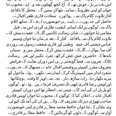
اس بات پر بڑے خوش تھے کہ آج کچھ گھنٹوں بعد وہ اپنے محبوب ثنا
خوان کو اپنی نظروںکے سامنے بٹھاکر سنیں گے۔محفل کا باقاعدہ
آغاز تلاوت کلام پاک سے ہوا اور یہ سعادت قاری ظفر اقبال نے
حاصل کی جنہوں نے نہایت ہی خوبصورت لہجے کے ساتھ کلام
پاک سے لوگوں پر ایک ایمانی کیفیت طاری کردی اس سے قبل
مقامی ثنا خوانوں نے شان رسالت ﷺمیں گلہائے عقیدت پیش کئے،
تلاوت کلام پاک سے باقاعدہ آغاز کے بعد مہمان ثنا خوان وسیم
عباس چشتی آف چیچہ وطنی اور قاری شفقت رسول سہروردی
آف ساہیوال نے گلہائے عقیدت پیش کرکے محفل میں وہ سماں
باندھا کہ حاضرین عش عش کر اٹھے نعرئہ تکبیر اور نعرہ رسالت
ﷺکے نعروں سے فضا گونجتی رہی اس دوران نقابت کے فرائض
معروف مقرر کمپیئر پروفیسر اقبال عابد نے سنبھال لئے جنہوں نے
منفرد انداز میں کمپیئرنگ کرکے ایمان سے نکھرے ہوئے ماحول کو
مزید نکھار دیا۔رات ساڑھے بارہ بجے سے اوپر کا وقت ہوچکا تھا
اوراویس رضا قادری ابھی تک تشریف فرما نہیں ہوئے تھے لوگوں
کو پل پل ان کی آمد کا بے چینی سے انتطار تھا اس دوران کمپیئر
اقبال عابد نے اعلان کیا کہ لوگوں کے محبوب ثنا خواں اویس قادری
صاحب تھوڑی دیر تک تشریف لانے والے ہیں ان کی آمد تک کیو ٹی
وی ملتان کے ثنا خوان حافظ محمد مطاہر قادری اپنی خوبصورت
آواز سے لوگوں کے دلوں کو گرمائیں گے۔ حافظ مطاہر قادری نے