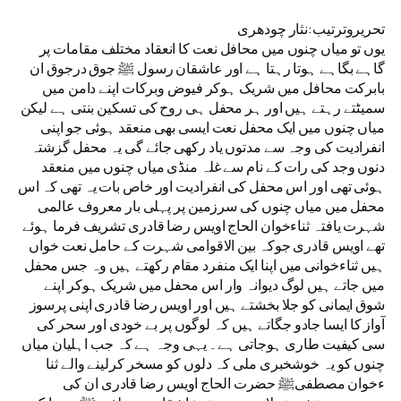
تحریروترتیب:نثار چودھری
یوں تو میاں چنوں میں محافل نعت کا انعقاد مختلف مقامات پر
گاہے بگاہے ہوتا رہتا ہے اور عاشقان رسول ﷺ جوق درجوق ان
بابرکت محافل میں شریک ہوکر فیوض وبرکات اپنے دامن میں
سمیٹتے رہتے ہیں اور ہر محفل ہی روح کی تسکین بنتی ہے لیکن
میاں چنوں میں ایک محفل نعت ایسی بھی منعقد ہوئی جو اپنی
انفرادیت کی وجہ سے مدتوں یاد رکھی جائے گی یہ محفل گزشتہ
دنوں وجد کی رات کے نام سے غلہ منڈی میاں چنوں میں منعقد
ہوئی تھی اور اس محفل کی انفرادیت اور خاص بات یہ تھی کہ اس
محفل میں میاں چنوں کی سرزمین پر پہلی بار معروف عالمی
شہرت یافتہ ثناءخوان الحاج اویس رضا قادری تشریف فرما ہوئے
تھے اویس قادری جوکہ بین الاقوامی شہرت کے حامل نعت خواں
ہیں ثناءخوانی میں اپنا ایک منفرد مقام رکھتے ہیں وہ جس محفل
میں جاتے ہیں لوگ دیوانہ وار اس محفل میں شریک ہوکر اپنے
شوق ایمانی کو جلا بخشتے ہیں اور اویس رضا قادری اپنی پرسوز
آواز کا ایسا جادو جگاتے ہیں کہ لوگوں پر بے خودی اور سحر کی
سی کیفیت طاری ہوجاتی ہے۔ یہی وجہ ہے کہ جب اہلیان میاں
چنوں کو یہ خوشخبری ملی کہ دلوں کو مسخر کرلینے والے ثنا
ءخوان مصطفیﷺ حضرت الحاج اویس رضا قادری ان کی